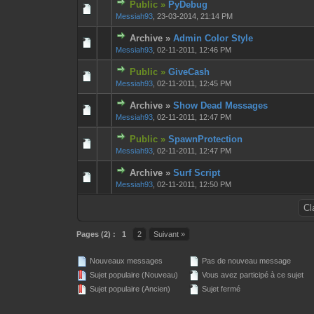
Public »
PyDebug
0 Votes - 0 sur 
1
Messiah93
,
23-03-2014, 21:14 PM
Archive »
Admin Color Style
0 Votes - 0 sur 
1
Messiah93
,
02-11-2011, 12:46 PM
Public »
GiveCash
0 Votes - 0 sur 
1
Messiah93
,
02-11-2011, 12:45 PM
Archive »
Show Dead Messages
0 Votes - 0 sur 
1
Messiah93
,
02-11-2011, 12:47 PM
Public »
SpawnProtection
0 Votes - 0 sur 
1
Messiah93
,
02-11-2011, 12:47 PM
Archive »
Surf Script
0 Votes - 0 sur 
1
Messiah93
,
02-11-2011, 12:50 PM
Pages (2) :
1
2
Suivant »
Nouveaux messages
Pas de nouveau message
Sujet populaire (Nouveau)
Vous avez participé à ce sujet
Sujet populaire (Ancien)
Sujet fermé