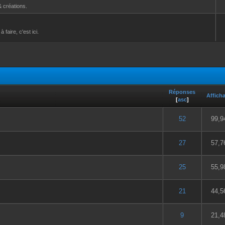
& créations.
aire, c'est ici.
Réponses
Affich
[
asc
]
5 en moyenne
2
3
4
5
52
99,9
5 en moyenne
2
3
4
5
27
57,7
5 en moyenne
2
3
4
5
25
55,9
5 en moyenne
2
3
4
5
21
44,5
5 en moyenne
2
3
4
5
9
21,4