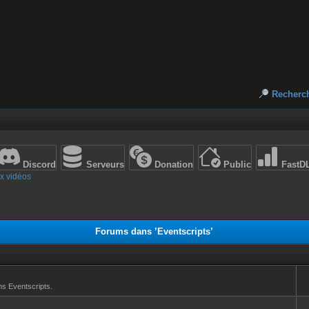
Recherc
Discord
Serveurs
Donation
Public
FastD
x vidéos
Forums dans ’Eventscripts’
ns Eventscripts.