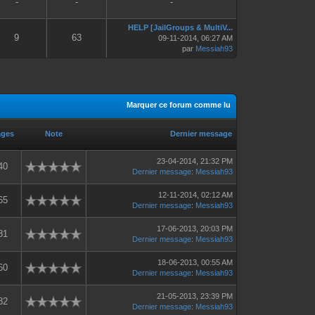
-
-
-
HELP [JailGroups & MultiV...
9
63
09-11-2014, 06:27 AM
par
Messiah93
Marquer ce forum comme lu
ages
Note
Dernier message
23-04-2014, 21:32 PM
40
Dernier message
:
Messiah93
12-11-2014, 02:12 AM
65
Dernier message
:
Messiah93
17-06-2013, 20:03 PM
81
Dernier message
:
Messiah93
18-06-2013, 00:55 AM
60
Dernier message
:
Messiah93
21-05-2013, 23:39 PM
82
Dernier message
:
Messiah93