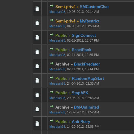
Semi-privé »
SMCustomChat
0 Votes - 0 sur 
1
Messiah93
,
10-05-2013, 00:14 AM
Semi-privé »
MyRestrict
0 Votes - 0 sur 
1
Messiah93
,
04-09-2012, 01:50 AM
Public »
SignConnect
0 Votes - 0 sur 
1
Messiah93
,
02-11-2011, 12:57 PM
Public »
ResetRank
0 Votes - 0 sur 
1
Messiah93
,
02-11-2011, 12:55 PM
Archive »
BlackPredator
0 Votes - 0 sur 
1
Messiah93
,
02-11-2011, 13:14 PM
Public »
RandomMapStart
0 Votes - 0 sur 
1
Messiah93
,
24-04-2013, 02:33 AM
Public »
StopAFK
0 Votes - 0 sur 
1
Messiah93
,
20-03-2014, 02:53 AM
Archive »
DM-Unlimited
0 Votes - 0 sur 
1
Messiah93
,
12-02-2012, 01:52 AM
Public »
Anti-Retry
0 Votes - 0 sur 
1
Messiah93
,
14-10-2012, 23:08 PM