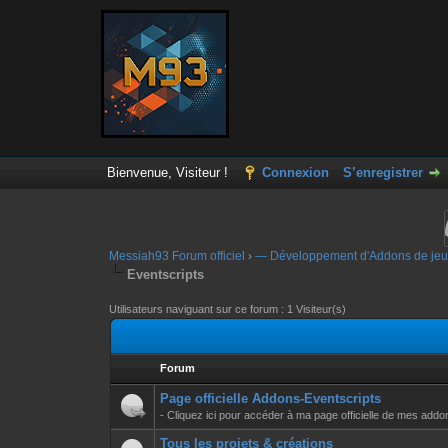
Bienvenue, Visiteur !
Connexion
S’enregistrer
Messiah93 Forum officiel
›
— Développement d'Addons de jeu
Eventscripts
Utilisateurs naviguant sur ce forum : 1 Visiteur(s)
Forum
Page officielle Addons-Eventscripts
- Cliquez ici pour accéder à ma page officielle de mes addo
Tous les projets & créations