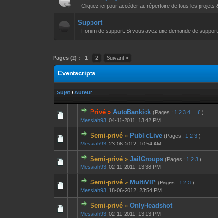
- Cliquez ici pour accéder au répertoire de tous les projets 
Support
- Forum de support. Si vous avez une demande de support à f
Pages (2) :
1
2
Suivant »
Eventscripts
Sujet
/
Auteur
Privé »
AutoBankick
(Pages :
1
2
3
4
...
6
)
0 Votes - 0 sur 
1
Messiah93
,
04-11-2011, 13:42 PM
Semi-privé »
PublicLive
(Pages :
1
2
3
)
0 Votes - 0 sur 
1
Messiah93
,
23-06-2012, 10:54 AM
Semi-privé »
JailGroups
(Pages :
1
2
3
)
0 Votes - 0 sur 
1
Messiah93
,
02-11-2011, 13:38 PM
Semi-privé »
MultiVIP
(Pages :
1
2
3
)
0 Votes - 0 sur 
1
Messiah93
,
18-06-2012, 23:54 PM
Semi-privé »
OnlyHeadshot
0 Votes - 0 sur 
1
Messiah93
,
02-11-2011, 13:13 PM