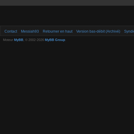
Contact
Messiah93
Retourner en haut
Version bas-débit (Archivé)
Syndi
Moteur
MyBB
, © 2002-2026
MyBB Group
.