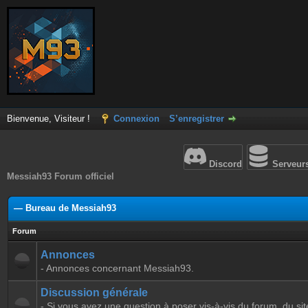
Bienvenue, Visiteur !
Connexion
S’enregistrer
Discord
Serveur
Messiah93 Forum officiel
— Bureau de Messiah93
Forum
Annonces
- Annonces concernant Messiah93.
Discussion générale
- Si vous avez une question à poser vis-à-vis du forum, du sit