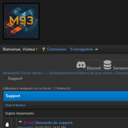
Bienvenue, Visiteur !
Connexion
S’enregistrer
Discord
Serveur
Messiah93 Forum officiel
›
— Développement d'Addons de jeux vidéos
›
Source
Support
Utilisateurs naviguant sur ce forum : 1 Visiteur(s)
Support
Sujet
/
Auteur
Sujets importants
[A lire]
Demande de support.
0 Votes - 0 sur 5 en moyenne
1
2
3
4
5
Messiah93
,
02-05-2013, 14:41 PM