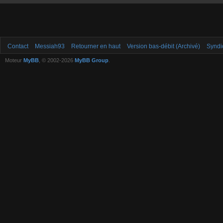
Contact
Messiah93
Retourner en haut
Version bas-débit (Archivé)
Syndi
Moteur
MyBB
, © 2002-2026
MyBB Group
.