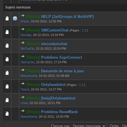
Sujets normaux
[Résolu]
HELP [JailGroups & MultiVIP]
0 Votes - 0 sur 5 en moyenne
1
2
3
4
5
IFlash
,
19-02-2014, 12:05 PM
[Résolu]
SMCustomChat
(Pages :
1
2
)
0 Votes - 0 sur 5 en moyenne
1
2
3
4
5
Noreply
,
18-12-2013, 14:34 PM
[Résolu]
smcostumchat
0 Votes - 0 sur 5 en moyenne
1
2
3
4
5
BisTouFly
,
12-11-2013, 20:24 PM
[Résolu]
Problème SignConnect
0 Votes - 0 sur 5 en moyenne
1
2
3
4
5
SteCache
,
12-05-2013, 17:24 PM
[Résolu]
Demande de mise à jour
0 Votes - 0 sur 5 en moyenne
1
2
3
4
5
ManyAzerty
,
14-01-2013, 01:48 AM
[Résolu]
Onlyheadshot
(Pages :
1
2
)
0 Votes - 0 sur 5 en moyenne
1
2
3
4
5
Touch
,
15-01-2012, 14:27 PM
[Résolu]
[help]Onlyheadshot
0 Votes - 0 sur 5 en moyenne
1
2
3
4
5
vHan
,
02-03-2012, 18:51 PM
[Résolu]
Problème ResetRank
0 Votes - 0 sur 5 en moyenne
1
2
3
4
5
ManyAzerty
,
26-11-2011, 13:04 PM