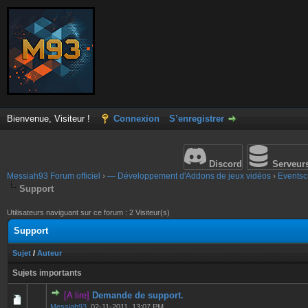
Bienvenue, Visiteur !
Connexion
S’enregistrer
Discord
Serveur
Messiah93 Forum officiel
›
— Développement d'Addons de jeux vidéos
›
Eventscr
Support
Utilisateurs naviguant sur ce forum : 2 Visiteur(s)
Support
Sujet
/
Auteur
Sujets importants
[A lire]
Demande de support.
0 Votes - 0 sur 5 en moyenne
1
2
3
4
5
Messiah93
,
02-11-2011, 13:07 PM