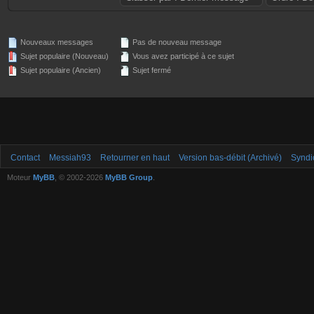
Nouveaux messages
Pas de nouveau message
Sujet populaire (Nouveau)
Vous avez participé à ce sujet
Sujet populaire (Ancien)
Sujet fermé
Contact
Messiah93
Retourner en haut
Version bas-débit (Archivé)
Syndi
Moteur
MyBB
, © 2002-2026
MyBB Group
.