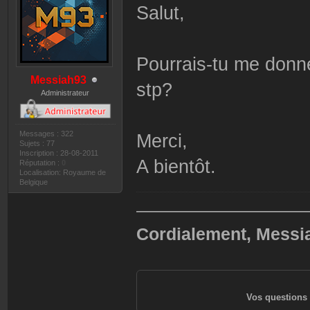
Salut,
Pourrais-tu me donner
Messiah93
stp?
Administrateur
Messages : 322
Merci,
Sujets : 77
Inscription : 28-08-2011
A bientôt.
Réputation :
0
Localisation: Royaume de
Belgique
——————————
Cordialement, Messi
Vos questions 