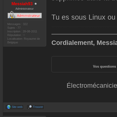
Messiah93
Administrateur
Tu es sous Linux o
Messages : 322
Sujets : 77
Inscription : 28-08-2011
——————————
Réputation :
0
Localisation: Royaume de
Cordialement, Messi
Belgique
Vos questions 
Électromécanicie
Site web
Trouver