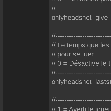
//------------------------
onlyheadshot_give_
//------------------------
// Le temps que les
// pour se tuer.
// 0 = Désactive le 
//------------------------
onlyheadshot_lasts
//------------------------
// 1 = Averti le joue