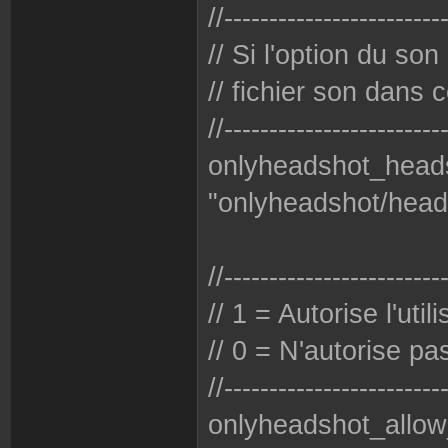
//------------------------
// Si l'option du son
// fichier son dans c
//------------------------
onlyheadshot_head
"onlyheadshot/head
//------------------------
// 1 = Autorise l'util
// 0 = N'autorise pas 
//------------------------
onlyheadshot_allow