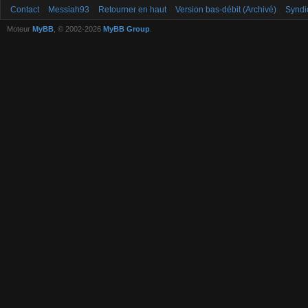
Contact
Messiah93
Retourner en haut
Version bas-débit (Archivé)
Syndi
Moteur
MyBB
, © 2002-2026
MyBB Group
.