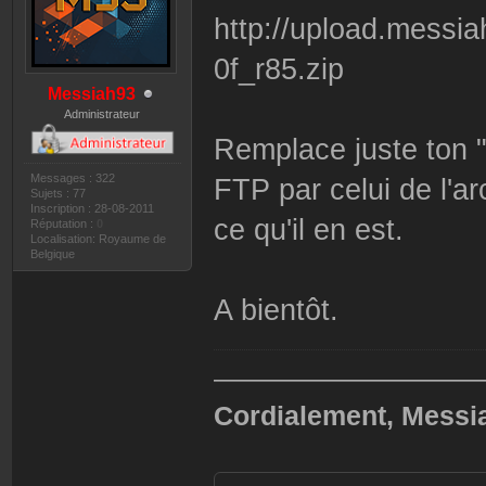
http://upload.mess
0f_r85.zip
Messiah93
Administrateur
Remplace juste ton 
Messages : 322
FTP par celui de l'ar
Sujets : 77
Inscription : 28-08-2011
ce qu'il en est.
Réputation :
0
Localisation: Royaume de
Belgique
A bientôt.
——————————
Cordialement, Messi