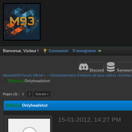
Bienvenue, Visiteur !
Connexion
S’enregistrer
Discord
Serveur
Messiah93 Forum officiel
›
— Développement d'Addons de jeux vidéos
›
Eventscr
[Résolu]
Onlyheadshot
Pages (2) :
1
2
Suivant »
[Résolu]
Onlyheadshot
15-01-2012, 14:27 PM