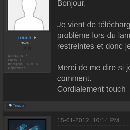
Bonjour,
Je vient de télécharg
problème lors du la
Touch
Niveau: 1
restreintes et donc je
Messages : 8
Sujets : 1
Inscription : 15-01-2012
Merci de me dire si j
Réputation :
0
comment.
Cordialement touch
Trouver
15-01-2012, 16:14 PM