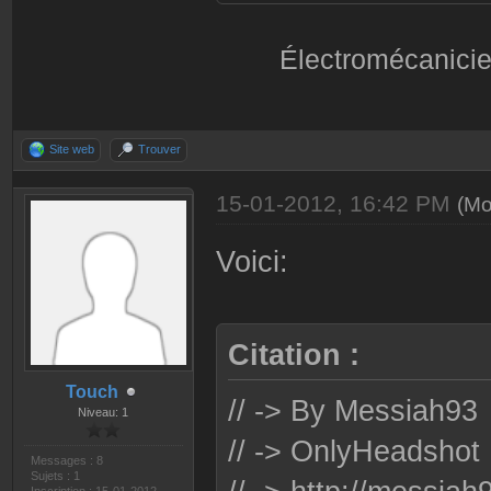
Électromécanicie
Site web
Trouver
15-01-2012, 16:42 PM
(Mo
Voici:
Citation :
Touch
// -> By Messiah93
Niveau: 1
// -> OnlyHeadshot
Messages : 8
Sujets : 1