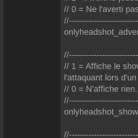
// 0 = Ne l'averti pa
//------------------------
onlyheadshot_adver
//------------------------
// 1 = Affiche le s
l'attaquant lors d'u
// 0 = N'affiche rien.
//------------------------
onlyheadshot_sho
//------------------------