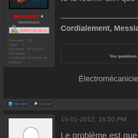
——————————
Messiah93
Administrateur
Cordialement, Messi
Messages : 322
Sujets : 77
Inscription : 28-08-2011
Réputation :
0
Vos questions 
Localisation: Royaume de
Belgique
Électromécanicie
Site web
Trouver
15-01-2012, 16:50 PM
Le problème est que j