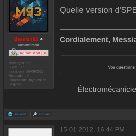
Quelle version d'SPE
——————————
Cordialement, Messi
Messiah93
Administrateur
Messages : 322
Vos questions 
Sujets : 77
Inscription : 28-08-2011
Réputation :
0
Localisation: Royaume de
Belgique
Électromécanicie
Site web
Trouver
15-01-2012, 16:44 PM