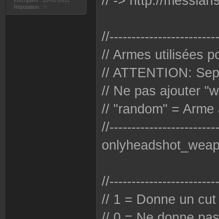
// -> http://messia
Inscription : 15-01-2012
Réputation :
0
//------------------------
// Armes utilisées p
// ATTENTION: Sepa
// Ne pas ajouter "
// "random" = Arme 
//------------------------
onlyheadshot_weap
//------------------------
// 1 = Donne un cut
// 0 = Ne donne pas