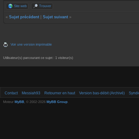
Site web
Trouver
«
Sujet précédent
|
Sujet suivant
»
Voir une version imprimable
Utilisateur(s) parcourant ce sujet : 1 visiteur(s)
Contact
Messiah93
Retourner en haut
Version bas-débit (Archivé)
Syndi
Moteur
MyBB
, © 2002-2026
MyBB Group
.