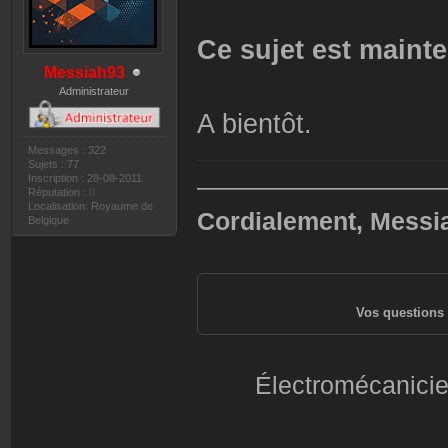
Ce sujet est mainte
Messiah93
Administrateur
A bientôt.
Messages : 322
Sujets : 77
Inscription : 28-08-2011
——————————
Réputation :
0
Localisation: Royaume de
Cordialement, Messi
Belgique
Vos questions 
Électromécanicie