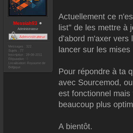
Actuellement ce n'es
Messiah93
list" de les mettre à 
Administrateur
d'abord m'axer vers 
Messages : 322
lancer sur les mises 
Sujets : 77
Inscription : 28-08-2011
Réputation :
0
Localisation: Royaume de
Belgique
Pour répondre à ta 
avec Sourcemod, oui
est fonctionnel mais 
beaucoup plus optimis
A bientôt.