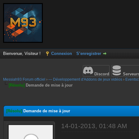
Bienvenue, Visiteur !
Connexion
S’enregistrer
Discord
Serveur
Messiah93 Forum officiel
›
— Développement d'Addons de jeux vidéos
›
Eventscr
[Résolu]
Demande de mise à jour
[Résolu]
Demande de mise à jour
14-01-2013, 01:48 AM