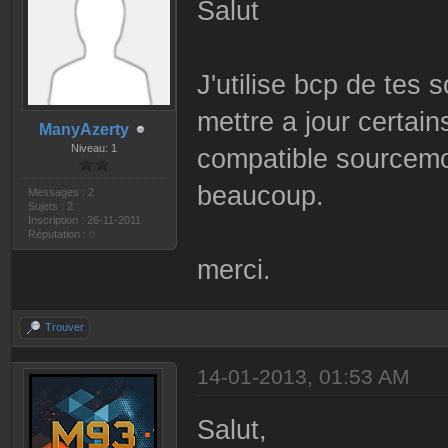
Salut
J'utilise bcp de tes s
mettre a jour certai
ManyAzerty
Niveau: 1
compatible sourcemo
beaucoup.
Messages : 2
Sujets : 2
Inscription : 26-11-2011
Réputation :
0
merci.
Trouver
14-01-2013, 01:53 AM
Salut,