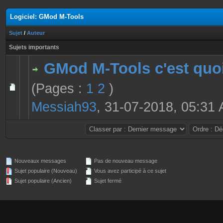
Logiciel: GMod M-Tools
Sujet
/
Auteur
Sujets importants
GMod M-Tools c'est quo
(Pages :
1
2
)
0 Votes - 0 sur 5 en moyenne
1
2
3
4
5
Messiah93
,
31-07-2018, 05:31
Nouveaux messages
Pas de nouveau message
Sujet populaire (Nouveau)
Vous avez participé à ce sujet
Sujet populaire (Ancien)
Sujet fermé