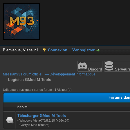
Bienvenue, Visiteur !
Connexion
S’enregistrer
Discord
Serveur
Messiah93 Forum officiel
›
— Développement informatique
Logiciel: GMod M-Tools
Utilisateurs naviguant sur ce forum : 1 Visiteur(s)
Forums dans
Forum
Télécharger GMod M-Tools
- Windows Vista/7/8/8.1/10 (x86/x64)
- Garry's Mod (Steam)