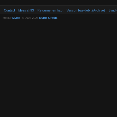
Contact
Messiah93
Retourner en haut
Version bas-débit (Archivé)
Syndi
Moteur
MyBB
, © 2002-2026
MyBB Group
.