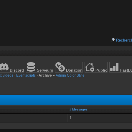
Recherc
Discord
Serveurs
Donation
Public
FastD
x vidéos
›
Eventscripts
›
Archive »
Admin Color Style
# Messages
1