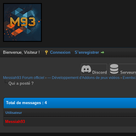
Bienvenue, Visiteur !
Connexion
S’enregistrer
Discord
Serveur
Messiah93 Forum officiel
›
— Développement d'Addons de jeux vidéos
›
Eventscr
Qui a posté ?
Total de messages : 4
Utilisateur
Messiah93