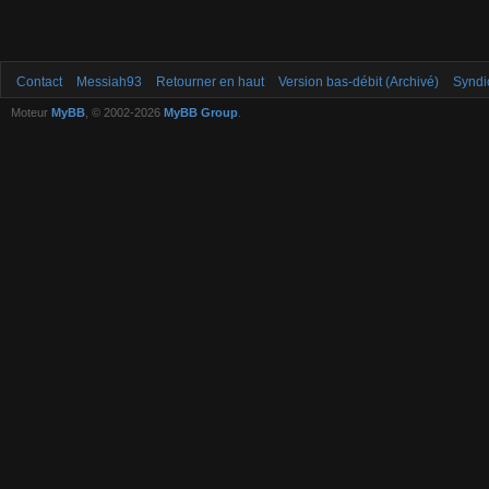
Contact
Messiah93
Retourner en haut
Version bas-débit (Archivé)
Syndi
Moteur
MyBB
, © 2002-2026
MyBB Group
.