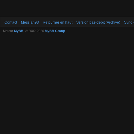
Contact
Messiah93
Retourner en haut
Version bas-débit (Archivé)
Syndi
Moteur
MyBB
, © 2002-2026
MyBB Group
.