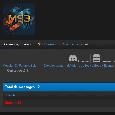
Bienvenue, Visiteur !
Connexion
S’enregistrer
Discord
Serveur
Messiah93 Forum officiel
›
— Développement d'Addons de jeux vidéos
›
Eventscr
Qui a posté ?
Total de messages : 2
Utilisateur
Messiah93