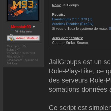
Nom:
JailGroups
Requis:
Eventscripts 2.1.1.370 (+)
Autokick Disabler (FireFix)
Messiah93
Si vous utilisez le système de mute:
S
Administrateur
Jeux compatibles:
Counter-Strike: Source
Messages : 322
Sujets : 77
Inscription : 28-08-2011
Réputation :
0
JailGroups est un sc
Localisation: Royaume de
Belgique
Role-Play-Like, ce q
des serveurs Role-P
somations données a
Ce script est simplem