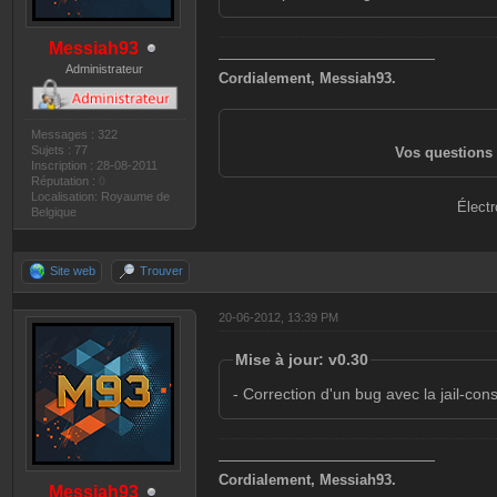
Messiah93
———————————————
Administrateur
Cordialement, Messiah93.
Messages : 322
Sujets : 77
Vos questions 
Inscription : 28-08-2011
Réputation :
0
Localisation: Royaume de
Électr
Belgique
Site web
Trouver
20-06-2012, 13:39 PM
Mise à jour: v0.30
- Correction d'un bug avec la jail-con
———————————————
Cordialement, Messiah93.
Messiah93