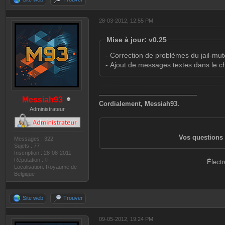
28-03-2012, 12:55 PM
Mise à jour: v0.25
- Correction de problèmes du jail-mut
- Ajout de messages textes dans le ch
———————————————
Messiah93
Cordialement, Messiah93.
Administrateur
Vos questions 
Messages : 322
Sujets : 77
Inscription : 28-08-2011
Réputation :
0
Électr
Localisation: Royaume de
Belgique
Site web
Trouver
09-05-2012, 19:24 PM