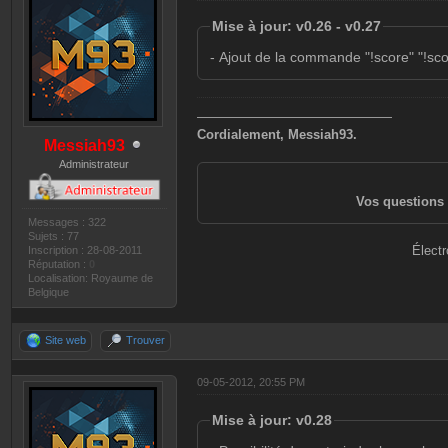
Mise à jour: v0.26 - v0.27
- Ajout de la commande "!score" "!score
———————————————
Cordialement, Messiah93.
Messiah93
Administrateur
Vos questions 
Messages : 322
Sujets : 77
Électr
Inscription : 28-08-2011
Réputation :
0
Localisation: Royaume de
Belgique
Site web
Trouver
09-05-2012, 20:55 PM
Mise à jour: v0.28