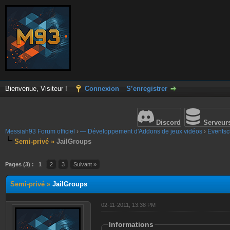
Bienvenue, Visiteur !
Connexion
S’enregistrer
Discord
Serveur
Messiah93 Forum officiel
›
— Développement d'Addons de jeux vidéos
›
Eventscr
Semi-privé »
JailGroups
Pages (3) :
1
2
3
Suivant »
Semi-privé »
JailGroups
02-11-2011, 13:38 PM
Informations