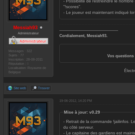
- Possibilité de restreindre le nombr
"!scores".
- Le joueur est maintenant indiqué lor
Messiah93
———————————————
Administrateur
Cordialement, Messiah93.
Messages : 322
Sujets : 77
Vos questions 
Inscription : 28-08-2011
Réputation :
0
Localisation: Royaume de
Électr
Belgique
Site web
Trouver
19-06-2012, 14:20 PM
Mise à jour: v0.29
- Retrait de la commande !jailinfos. 
du côté serveur.
- Le capitaine des gardiens est maint