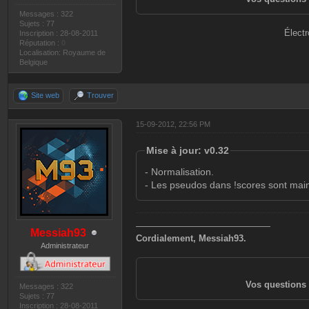
Messages : 322
Sujets : 77
Électr
Inscription : 28-08-2011
Réputation :
0
Localisation: Royaume de
Belgique
Site web
Trouver
15-09-2012, 22:56 PM
Mise à jour: v0.32
- Normalisation.
- Les pseudos dans !scores sont main
———————————————
Messiah93
Cordialement, Messiah93.
Administrateur
Vos questions 
Messages : 322
Sujets : 77
Inscription : 28-08-2011