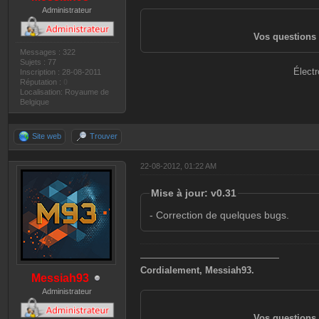
Administrateur
Vos questions 
Messages : 322
Sujets : 77
Électr
Inscription : 28-08-2011
Réputation :
0
Localisation: Royaume de
Belgique
Site web
Trouver
22-08-2012, 01:22 AM
Mise à jour: v0.31
- Correction de quelques bugs.
———————————————
Cordialement, Messiah93.
Messiah93
Administrateur
Vos questions 