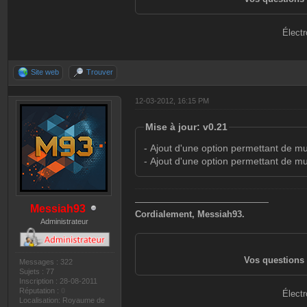
Électr
Site web
Trouver
12-03-2012, 16:15 PM
Mise à jour: v0.21
- Ajout d'une option permettant de mu
- Ajout d'une option permettant de m
———————————————
Messiah93
Cordialement, Messiah93.
Administrateur
Vos questions 
Messages : 322
Sujets : 77
Inscription : 28-08-2011
Réputation :
0
Électr
Localisation: Royaume de