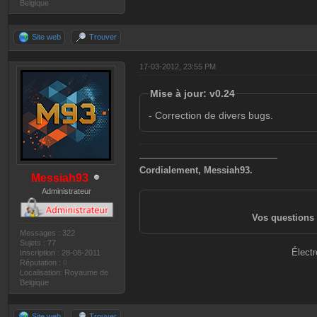
Belgique
Site web
Trouver
17-03-2012, 23:55 PM
Mise à jour: v0.24
- Correction de divers bugs.
———————————————
Cordialement, Messiah93.
Messiah93
Administrateur
Vos questions 
Messages : 322
Sujets : 77
Électr
Inscription : 28-08-2011
Réputation :
0
Localisation: Royaume de
Belgique
Site web
Trouver