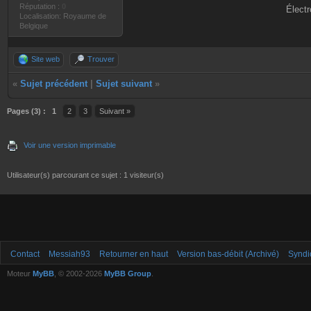
Réputation :
0
Électr
Localisation: Royaume de
Belgique
Site web
Trouver
«
Sujet précédent
|
Sujet suivant
»
Pages (3) :
1
2
3
Suivant »
Voir une version imprimable
Utilisateur(s) parcourant ce sujet : 1 visiteur(s)
Contact
Messiah93
Retourner en haut
Version bas-débit (Archivé)
Syndi
Moteur
MyBB
, © 2002-2026
MyBB Group
.