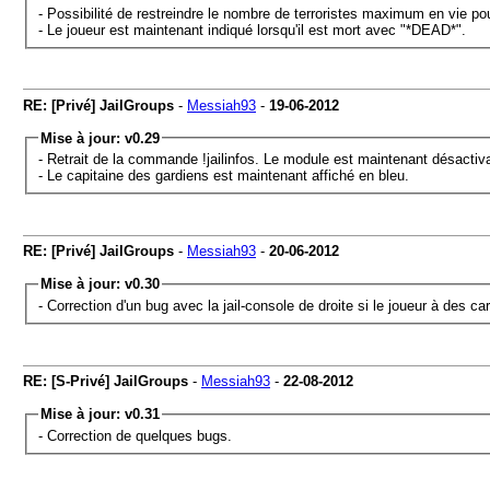
- Possibilité de restreindre le nombre de terroristes maximum en vie po
- Le joueur est maintenant indiqué lorsqu'il est mort avec "*DEAD*".
RE: [Privé] JailGroups
-
Messiah93
-
19-06-2012
Mise à jour: v0.29
- Retrait de la commande !jailinfos. Le module est maintenant désactiva
- Le capitaine des gardiens est maintenant affiché en bleu.
RE: [Privé] JailGroups
-
Messiah93
-
20-06-2012
Mise à jour: v0.30
- Correction d'un bug avec la jail-console de droite si le joueur à des c
RE: [S-Privé] JailGroups
-
Messiah93
-
22-08-2012
Mise à jour: v0.31
- Correction de quelques bugs.