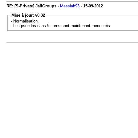
RE: [S-Private] JailGroups
-
Messiah93
-
15-09-2012
Mise à jour: v0.32
- Normalisation.
- Les pseudos dans !scores sont maintenant raccourcis.