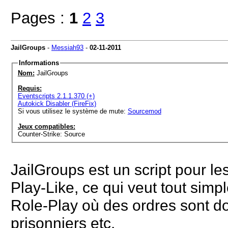
Pages :
1
2
3
JailGroups
-
Messiah93
-
02-11-2011
Informations
Nom:
JailGroups
Requis:
Eventscripts 2.1.1.370 (+)
Autokick Disabler (FireFix)
Si vous utilisez le système de mute:
Sourcemod
Jeux compatibles:
Counter-Strike: Source
JailGroups est un script pour le
Play-Like, ce qui veut tout sim
Role-Play où des ordres sont 
prisonniers etc.