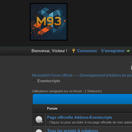
Bienvenue, Visiteur !
Connexion
S’enregistrer
Messiah93 Forum officiel
›
— Développement d'Addons de jeu
Eventscripts
Utilisateurs naviguant sur ce forum : 1 Visiteur(s)
Forum
Page officielle Addons-Eventscripts
- Cliquez ici pour accéder à ma page officielle de mes addo
Tous les projets & créations