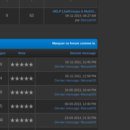
-
-
-
HELP [JailGroups & MultiV...
9
63
09-11-2014, 06:27 AM
par
Messiah93
Marquer ce forum comme lu
ages
Note
Dernier message
02-11-2011, 12:45 PM
59
Dernier message
:
Messiah93
02-11-2011, 12:58 PM
34
Dernier message
:
Messiah93
16-05-2013, 16:44 PM
38
Dernier message
:
Messiah93
06-04-2013, 12:40 PM
45
Dernier message
:
Messiah93
23-04-2014, 21:32 PM
40
Dernier message
:
Messiah93