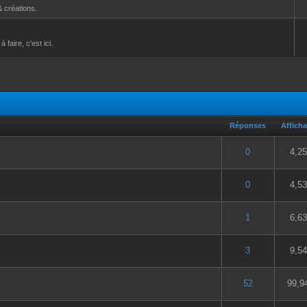
& créations.
aire, c'est ici.
Réponses
Affich
5 en moyenne
2
3
4
5
0
4,2
5 en moyenne
2
3
4
5
0
4,5
5 en moyenne
2
3
4
5
1
6,6
5 en moyenne
2
3
4
5
3
9,5
5 en moyenne
2
3
4
5
52
99,9