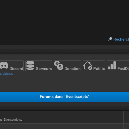
Recherc
Discord
Serveurs
Donation
Public
FastD
x vidéos
Forums dans ’Eventscripts’
ns Eventscripts.