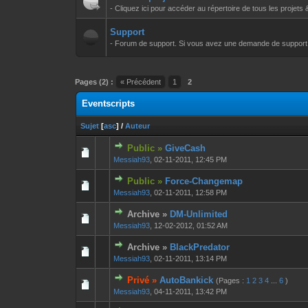
- Cliquez ici pour accéder au répertoire de tous les projets 
Support
- Forum de support. Si vous avez une demande de support à f
Pages (2) :
« Précédent
1
2
Eventscripts
Sujet
[
asc
]
/
Auteur
Public »
GiveCash
0 Votes - 0 sur 
1
Messiah93
,
02-11-2011, 12:45 PM
Public »
Force-Changemap
0 Votes - 0 sur 
1
Messiah93
,
02-11-2011, 12:58 PM
Archive »
DM-Unlimited
0 Votes - 0 sur 
1
Messiah93
,
12-02-2012, 01:52 AM
Archive »
BlackPredator
0 Votes - 0 sur 
1
Messiah93
,
02-11-2011, 13:14 PM
Privé »
AutoBankick
(Pages :
1
2
3
4
...
6
)
0 Votes - 0 sur 
1
Messiah93
,
04-11-2011, 13:42 PM