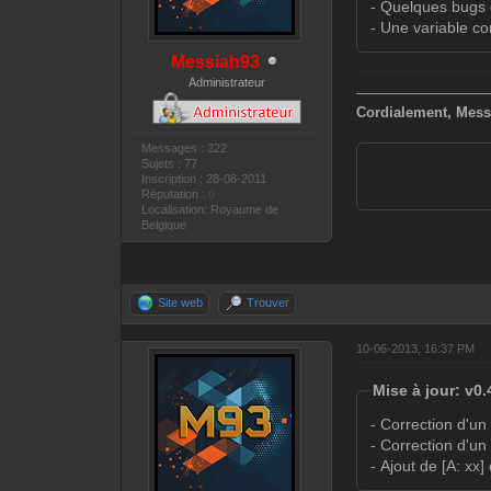
- Quelques bugs 
- Une variable co
Messiah93
Administrateur
—————————
Cordialement, Mess
Messages : 322
Sujets : 77
Inscription : 28-08-2011
Réputation :
0
Localisation: Royaume de
Belgique
Site web
Trouver
10-06-2013, 16:37 PM
Mise à jour: v0.
- Correction d'un
- Correction d'u
- Ajout de [A: xx]