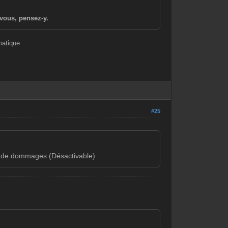
vous, pensez-y.
matique
#25
re de dommages (Désactivable).