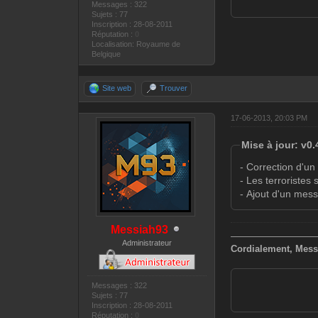
Messages : 322
Sujets : 77
Inscription : 28-08-2011
Réputation :
0
Localisation: Royaume de
Belgique
Site web
Trouver
17-06-2013, 20:03 PM
Mise à jour: v0.
- Correction d'un
- Les terroristes 
- Ajout d'un mes
Messiah93
—————————
Administrateur
Cordialement, Mess
Messages : 322
Sujets : 77
Inscription : 28-08-2011
Réputation :
0