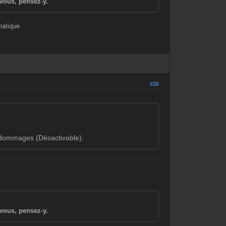
vous, pensez-y.
matique
#26
e dommages (Désactivable).
vous, pensez-y.