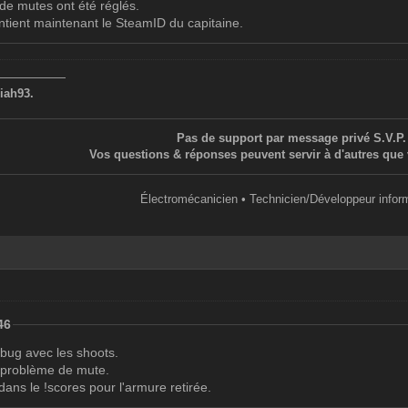
de mutes ont été réglés.
ntient maintenant le SteamID du capitaine.
——————
iah93.
Pas de support par message privé S.V.P.
Vos questions & réponses peuvent servir à d'autres que 
Électromécanicien • Technicien/Développeur infor
46
 bug avec les shoots.
n problème de mute.
 dans le !scores pour l'armure retirée.