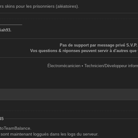
rs skins pour les prisonniers (aléatoires).
——————
iah93.
Pas de support par message privé S.V.P.
Vos questions & réponses peuvent servir à d'autres que 
Électromécanicien • Technicien/Développeur infor
45
AutoTeamBalance.
 sont maintenant loggués dans les logs du serveur.