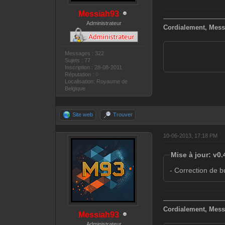
Messiah93
—————————
Administrateur
Cordialement, Mess
Messages : 322
Sujets : 77
Inscription : 28-08-2011
Réputation :
0
Localisation: Royaume de
Belgique
Site web
Trouver
10-06-2013, 17:18 PM
Mise à jour: v0.
- Correction de b
—————————
Cordialement, Mess
Messiah93
Administrateur