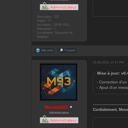
Messages : 322
Sujets : 77
Inscription : 28-08-2011
Réputation :
0
Localisation: Royaume de
Belgique
Site web
Trouver
15-06-2013, 17:17 PM
Mise à jour: v0.
- Correction d'un
- Ajout d'un mes
—————————
Messiah93
Cordialement, Mess
Administrateur