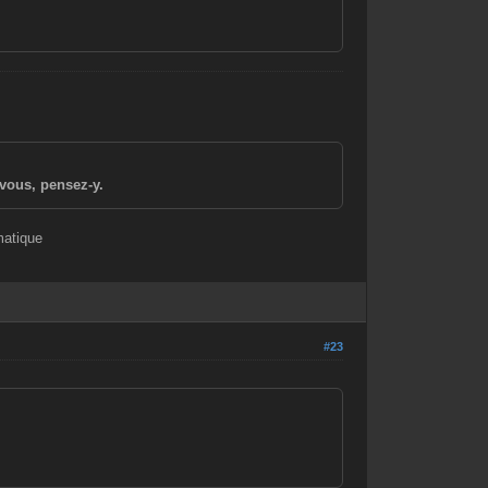
vous, pensez-y.
matique
#23