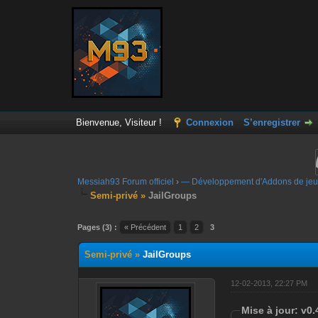
Bienvenue, Visiteur !
Connexion
S’enregistrer
Messiah93 Forum officiel
›
— Développement d'Addons de jeu
Semi-privé »
JailGroups
Moyenne : 0 (0 vote(s))
1
2
3
4
5
Pages (3) :
« Précédent
1
2
3
Semi-privé »
JailGroups
12-02-2013, 22:27 PM
Mise à jour: v0.