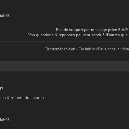
——————
iah93.
Pas de support par message privé S.V.P.
Vos questions & réponses peuvent servir à d'autres que 
Électromécanicien • Technicien/Développeur infor
47
ugs & refonte du !scores.
——————
iah93.