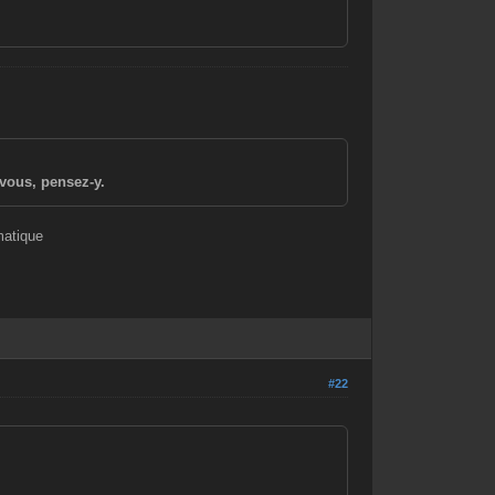
vous, pensez-y.
matique
#22