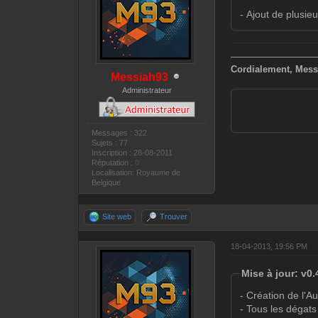
- Ajout de plusieu
—————————
Cordialement, Mess
Messiah93
Administrateur
Messages : 322
Sujets : 77
Inscription : 28-08-2011
Réputation :
0
Localisation: Royaume de
Belgique
Site web
Trouver
18-04-2013, 19:56 PM
Mise à jour: v0.
- Création de l'
- Tous les dégats