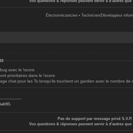
Vos questions & réponses peuvent servir à d'autres que 
Électromécanicien • Technicien/Développeur infor
49
 bug avec le !score.
sont prioritaires dans le !score.
sage chat pour les Ts lorsqu'ils touchent un gardien avec le nombre d
——————
iah93.
Pas de support par message privé S.V.P.
Vos questions & réponses peuvent servir à d'autres que 