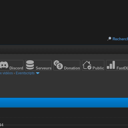
Recherc
Discord
Serveurs
Donation
Public
FastD
x vidéos
›
Eventscripts
44