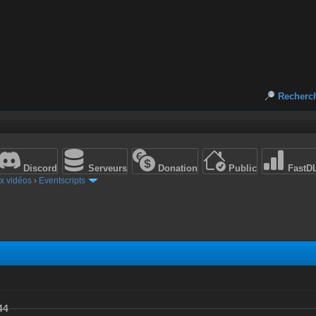
Recherc
Discord
Serveurs
Donation
Public
FastD
x vidéos
›
Eventscripts
44