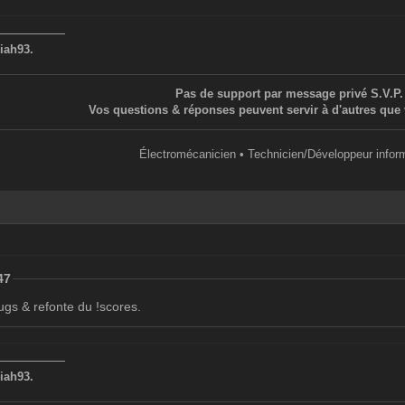
——————
iah93.
Pas de support par message privé S.V.P.
Vos questions & réponses peuvent servir à d'autres que 
Électromécanicien • Technicien/Développeur infor
47
ugs & refonte du !scores.
——————
iah93.