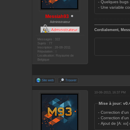
- Quelques bugs 
- Une variable co
Messiah93
Administrateur
—————————
Cordialement, Mess
Messages : 322
Sujets : 77
Inscription : 28-08-2011
Réputation :
0
Localisation: Royaume de
Belgique
Site web
Trouver
10-06-2013, 16:37 PM
Mise à jour: v0.
- Correction d'un
- Correction d'u
- Ajout de [A: xx]