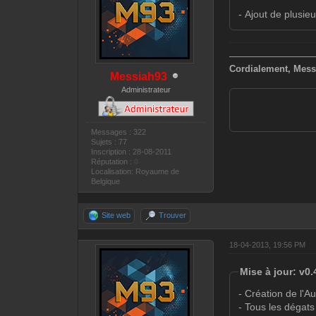
- Ajout de plusieu
—————————
Cordialement, Mess
Messiah93
Administrateur
Messages : 322
Sujets : 77
Inscription : 28-08-2011
Réputation :
0
Localisation: Royaume de
Belgique
Site web
Trouver
18-04-2013, 19:56 PM
Mise à jour: v0.
- Création de l'
- Tous les dégats