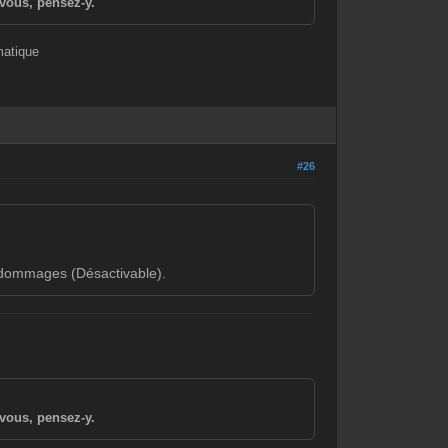
vous, pensez-y.
matique
#26
e dommages (Désactivable).
vous, pensez-y.