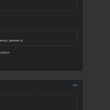
vous, pensez-y.
matique
#22