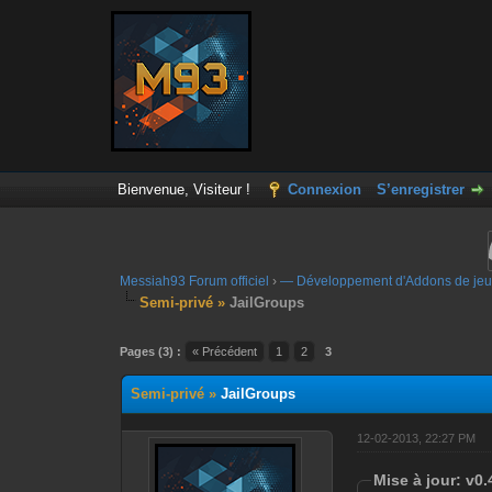
Bienvenue, Visiteur !
Connexion
S’enregistrer
Messiah93 Forum officiel
›
— Développement d'Addons de jeu
Semi-privé »
JailGroups
Moyenne : 0 (0 vote(s))
1
2
3
4
5
Pages (3) :
« Précédent
1
2
3
Semi-privé »
JailGroups
12-02-2013, 22:27 PM
Mise à jour: v0.