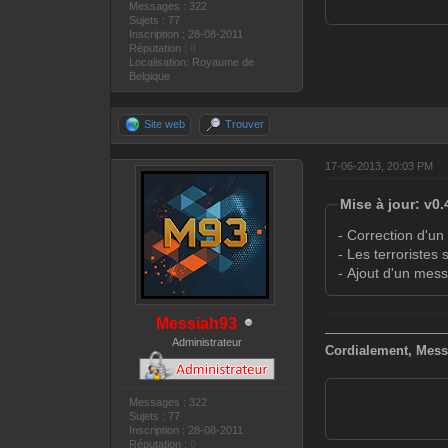
Messages : 322
Sujets : 77
Inscription : 28-08-2011
Réputation :
0
Localisation: Royaume de
Belgique
Site web
Trouver
17-06-2013, 20:03 PM
Mise à jour: v0.
- Correction d'un
- Les terroristes 
- Ajout d'un mes
Messiah93
—————————
Administrateur
Cordialement, Mess
Messages : 322
Sujets : 77
Inscription : 28-08-2011
Réputation :
0