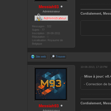
Messiah93
—————————
Administrateur
Cordialement, Mess
Messages : 322
Sujets : 77
Inscription : 28-08-2011
Réputation :
0
Localisation: Royaume de
Belgique
Site web
Trouver
10-06-2013, 17:18 PM
Mise à jour: v0.
- Correction de b
—————————
Cordialement, Mess
Messiah93
Administrateur