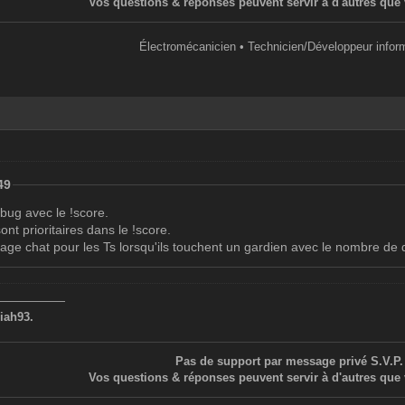
Vos questions & réponses peuvent servir à d'autres que 
Électromécanicien • Technicien/Développeur infor
49
 bug avec le !score.
sont prioritaires dans le !score.
sage chat pour les Ts lorsqu'ils touchent un gardien avec le nombre d
——————
iah93.
Pas de support par message privé S.V.P.
Vos questions & réponses peuvent servir à d'autres que 