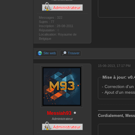
Messages : 322
Sujets : 77
Inscription : 28-08-2011
Réputation :
0
Localisation: Royaume de
Belgique
Site web
Trouver
15-06-2013, 17:17 PM
Mise à jour: v0.
- Correction d'un
- Ajout d'un mes
—————————
Messiah93
Cordialement, Mess
Administrateur