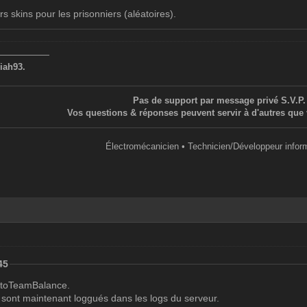
rs skins pour les prisonniers (aléatoires).
——————
iah93.
Pas de support par message privé S.V.P.
Vos questions & réponses peuvent servir à d'autres que 
Électromécanicien • Technicien/Développeur infor
45
AutoTeamBalance.
 sont maintenant loggués dans les logs du serveur.