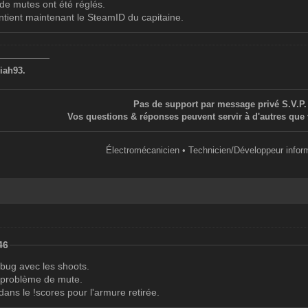
de mutes ont été réglés.
ntient maintenant le SteamID du capitaine.
——————
iah93.
Pas de support par message privé S.V.P.
Vos questions & réponses peuvent servir à d'autres que 
Électromécanicien • Technicien/Développeur infor
46
 bug avec les shoots.
n problème de mute.
 dans le !scores pour l'armure retirée.