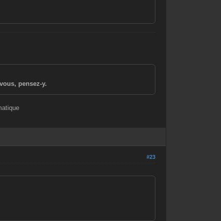
vous, pensez-y.
matique
#23