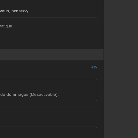
vous, pensez-y.
matique
#25
re de dommages (Désactivable).