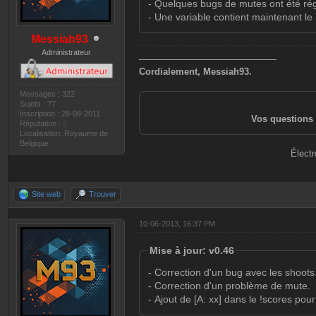
- Quelques bugs de mutes ont été rég
- Une variable contient maintenant le
Messiah93
Administrateur
———————————————
Cordialement, Messiah93.
Messages : 322
Sujets : 77
Inscription : 28-08-2011
Vos questions 
Réputation :
0
Localisation: Royaume de
Belgique
Électr
Site web
Trouver
10-06-2013, 16:37 PM
Mise à jour: v0.46
- Correction d'un bug avec les shoots
- Correction d'un problème de mute.
- Ajout de [A: xx] dans le !scores pour