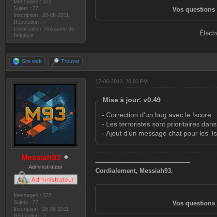
Messages : 322
Sujets : 77
Vos questions 
Inscription : 28-08-2011
Réputation :
0
Localisation: Royaume de
Électr
Belgique
Site web
Trouver
17-06-2013, 20:03 PM
Mise à jour: v0.49
- Correction d'un bug avec le !score.
- Les terroristes sont prioritaires dans
- Ajout d'un message chat pour les T
Messiah93
———————————————
Administrateur
Cordialement, Messiah93.
Messages : 322
Sujets : 77
Vos questions 
Inscription : 28-08-2011
Réputation :
0