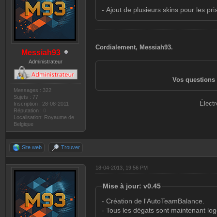
- Ajout de plusieurs skins pour les pri
———————————————
Cordialement, Messiah93.
Messiah93
Administrateur
Vos questions 
Messages : 322
Sujets : 77
Électr
Inscription : 28-08-2011
Réputation :
0
Localisation: Royaume de
Belgique
Site web
Trouver
18-04-2013, 19:56 PM
Mise à jour: v0.45
- Création de l'AutoTeamBalance.
- Tous les dégats sont maintenant log