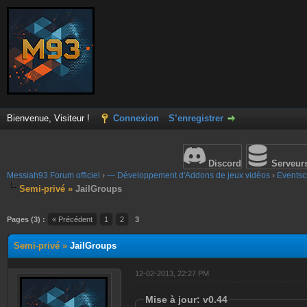
Bienvenue, Visiteur !
Connexion
S’enregistrer
Discord
Serveur
Messiah93 Forum officiel
›
— Développement d'Addons de jeux vidéos
›
Eventscr
Semi-privé »
JailGroups
Pages (3) :
« Précédent
1
2
3
Semi-privé »
JailGroups
12-02-2013, 22:27 PM
Mise à jour: v0.44