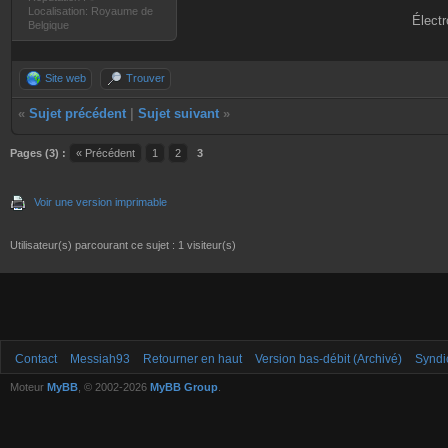
Localisation: Royaume de
Électr
Belgique
Site web
Trouver
«
Sujet précédent
|
Sujet suivant
»
Pages (3) :
« Précédent
1
2
3
Voir une version imprimable
Utilisateur(s) parcourant ce sujet : 1 visiteur(s)
Contact
Messiah93
Retourner en haut
Version bas-débit (Archivé)
Syndi
Moteur
MyBB
, © 2002-2026
MyBB Group
.