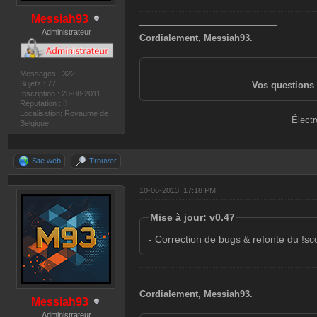
Messiah93
———————————————
Administrateur
Cordialement, Messiah93.
Messages : 322
Sujets : 77
Vos questions 
Inscription : 28-08-2011
Réputation :
0
Localisation: Royaume de
Électr
Belgique
Site web
Trouver
10-06-2013, 17:18 PM
Mise à jour: v0.47
- Correction de bugs & refonte du !sc
———————————————
Cordialement, Messiah93.
Messiah93
Administrateur