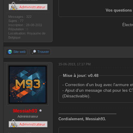
Vos questions 
Messages : 322
Sujets : 77
Électr
Inscription : 28-08-2011
Réputation :
0
Localisation: Royaume de
Belgique
Site web
Trouver
15-06-2013, 17:17 PM
Mise à jour: v0.48
- Correction d'un bug avec l'armure et
- Ajout d'un message chat pour les C
(Désactivable).
Messiah93
———————————————
Administrateur
Cordialement, Messiah93.