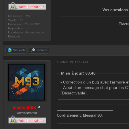
Vos questions 
Messages : 322
Sujets : 77
Électr
Inscription : 28-08-2011
Réputation :
0
Localisation: Royaume de
Belgique
Site web
Trouver
15-06-2013, 17:17 PM
Mise à jour: v0.48
- Correction d'un bug avec l'armure et
- Ajout d'un message chat pour les C
(Désactivable).
Messiah93
———————————————
Administrateur
Cordialement, Messiah93.