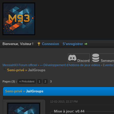
Bienvenue, Visiteur !
Connexion
S’enregistrer
Discord
Serveur
Messiah93 Forum officiel
›
— Développement d'Addons de jeux vidéos
›
Eventscr
Semi-privé »
JailGroups
Pages (3) :
« Précédent
1
2
3
Semi-privé »
JailGroups
12-02-2013, 22:27 PM
Mise à jour: v0.44