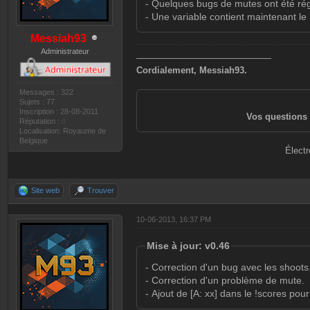
- Quelques bugs de mutes ont été rég
- Une variable contient maintenant le
Messiah93
Administrateur
———————————————
Cordialement, Messiah93.
Messages : 322
Sujets : 77
Inscription : 28-08-2011
Vos questions 
Réputation :
0
Localisation: Royaume de
Belgique
Électr
Site web
Trouver
10-06-2013, 16:37 PM
Mise à jour: v0.46
- Correction d'un bug avec les shoots
- Correction d'un problème de mute.
- Ajout de [A: xx] dans le !scores pour