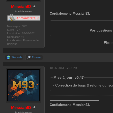
Messiah93
———————————————
Administrateur
Cordialement, Messiah93.
Messages : 322
Sujets : 77
Vos questions 
Inscription : 28-08-2011
Réputation :
0
Localisation: Royaume de
Électr
Belgique
Site web
Trouver
10-06-2013, 17:18 PM
Mise à jour: v0.47
- Correction de bugs & refonte du !sc
———————————————
Cordialement, Messiah93.
Messiah93
Administrateur