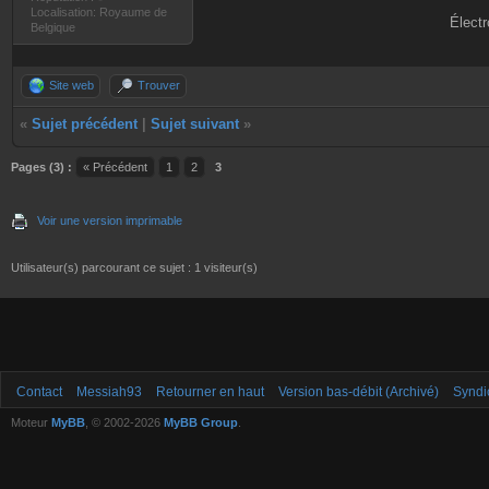
Localisation: Royaume de
Électr
Belgique
Site web
Trouver
«
Sujet précédent
|
Sujet suivant
»
Pages (3) :
« Précédent
1
2
3
Voir une version imprimable
Utilisateur(s) parcourant ce sujet : 1 visiteur(s)
Contact
Messiah93
Retourner en haut
Version bas-débit (Archivé)
Syndi
Moteur
MyBB
, © 2002-2026
MyBB Group
.