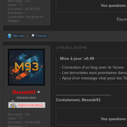
Messages : 322
Sujets : 77
Vos questions 
Inscription : 28-08-2011
Réputation :
0
Localisation: Royaume de
Électr
Belgique
Site web
Trouver
17-06-2013, 20:03 PM
Mise à jour: v0.49
- Correction d'un bug avec le !score.
- Les terroristes sont prioritaires dans
- Ajout d'un message chat pour les T
Messiah93
———————————————
Administrateur
Cordialement, Messiah93.
Messages : 322
Sujets : 77
Vos questions 
Inscription : 28-08-2011
Réputation :
0