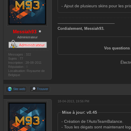
- Ajout de plusieurs skins pour les pri
———————————————
Cordialement, Messiah93.
Messiah93
Administrateur
Vos questions 
Messages : 322
Sujets : 77
Électr
Inscription : 28-08-2011
Réputation :
0
Localisation: Royaume de
Belgique
Site web
Trouver
18-04-2013, 19:56 PM
Mise à jour: v0.45
- Création de l'AutoTeamBalance.
- Tous les dégats sont maintenant log