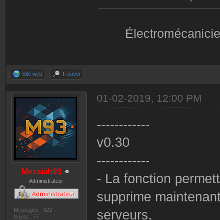
Électromécanicie
Site web
Trouver
01-02-2019, 12:00 PM
------------
v0.30
------------
Messiah93
- La fonction permet
Administrateur
supprime maintenant
Messages : 322
serveurs.
Sujets : 77