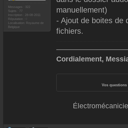
Messages : 322
manuellement)
Sujets : 77
Inscription : 28-08-2011
- Ajout de boites de
Réputation :
0
Localisation: Royaume de
Belgique
fichiers.
——————————
Cordialement, Messi
Vos questions 
Électromécanicie