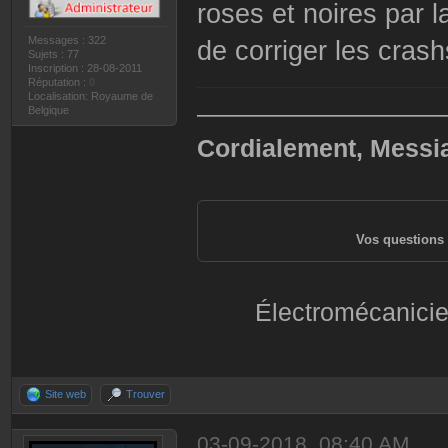
roses et noires par l
Messages : 322
de corriger les crash
Sujets : 77
Inscription : 28-08-2011
Réputation :
0
Localisation: Royaume de
——————————
Belgique
Cordialement, Messi
Vos questions 
Électromécanicie
Site web
Trouver
03-09-2018, 08:40 AM