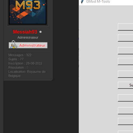
Messiah93
Administrateur
Messages : 322
Sujets : 77
Inscription : 28-08-2011
Réputation :
0
Localisation: Royaume de
Belgique