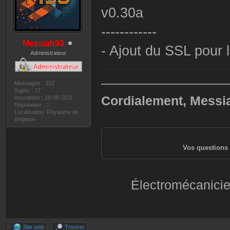
v0.30a
------------
Messiah93
- Ajout du SSL pour
Administrateur
——————————
Messages : 322
Sujets : 77
Cordialement, Messi
Inscription : 28-08-2011
Réputation :
0
Localisation: Royaume de
Belgique
Vos questions 
Électromécanicie
Site web
Trouver