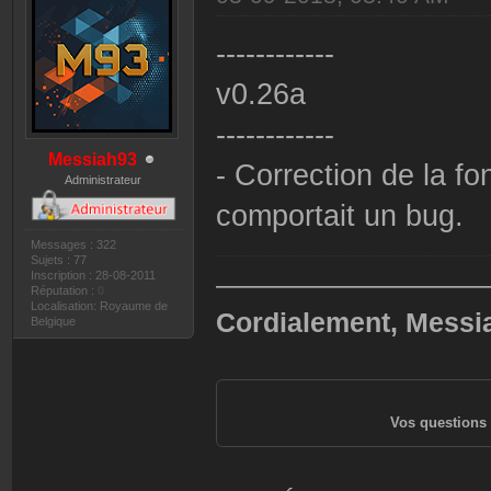
------------
v0.26a
------------
Messiah93
- Correction de la fo
Administrateur
comportait un bug.
Messages : 322
Sujets : 77
Inscription : 28-08-2011
——————————
Réputation :
0
Localisation: Royaume de
Cordialement, Messi
Belgique
Vos questions 