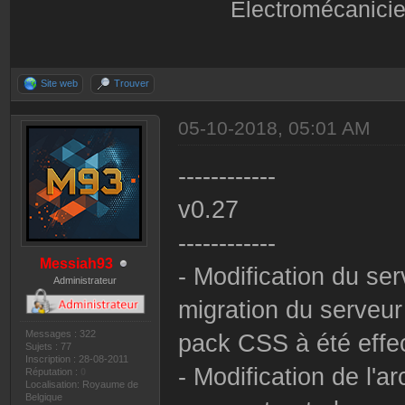
Électromécanicie
Site web
Trouver
05-10-2018, 05:01 AM
------------
v0.27
------------
Messiah93
- Modification du s
Administrateur
migration du serveur
Messages : 322
pack CSS à été effe
Sujets : 77
Inscription : 28-08-2011
- Modification de l'
Réputation :
0
Localisation: Royaume de
Belgique