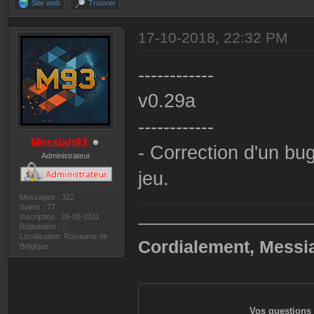
Site web
Trouver
17-10-2018, 22:32 PM
------------
v0.29a
------------
Messiah93
- Correction d'un bu
Administrateur
jeu.
Messages : 322
Sujets : 77
Inscription : 28-08-2011
——————————
Réputation :
0
Localisation: Royaume de
Cordialement, Messi
Belgique
Vos questions 