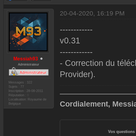
20-04-2020, 16:19 PM
------------
v0.31
------------
Messiah93
- Correction du tél
Administrateur
Provider).
Messages : 322
Sujets : 77
Inscription : 28-08-2011
——————————
Réputation :
0
Localisation: Royaume de
Cordialement, Messi
Belgique
Vos questions 