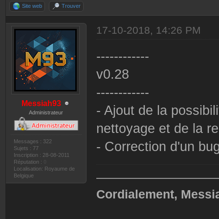
Site web
Trouver
17-10-2018, 14:26 PM
------------
v0.28
------------
Messiah93
- Ajout de la possib
Administrateur
nettoyage et de la r
Messages : 322
- Correction d'un bu
Sujets : 77
Inscription : 28-08-2011
Réputation :
0
Localisation: Royaume de
——————————
Belgique
Cordialement, Messi