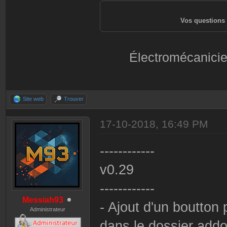
Vos questions 
Électromécanicie
Site web
Trouver
17-10-2018, 16:49 PM
------------
v0.29
------------
Messiah93
- Ajout d'un boutton
Administrateur
dans le dossier addo