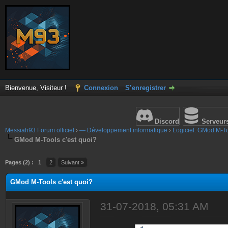
Bienvenue, Visiteur !
Connexion
S’enregistrer
Discord
Serveur
Messiah93 Forum officiel
›
— Développement informatique
›
Logiciel: GMod M-T
GMod M-Tools c'est quoi?
Pages (2) :
1
2
Suivant »
GMod M-Tools c'est quoi?
31-07-2018, 05:31 AM