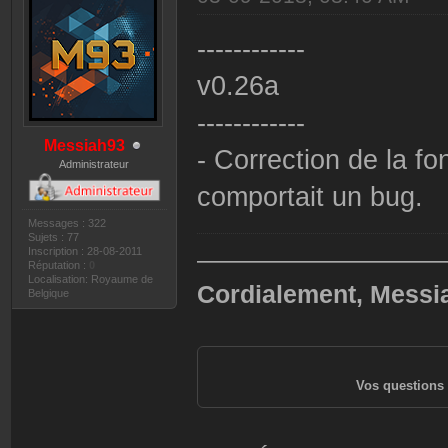
------------
v0.26a
------------
Messiah93
- Correction de la fo
Administrateur
comportait un bug.
Messages : 322
Sujets : 77
Inscription : 28-08-2011
——————————
Réputation :
0
Localisation: Royaume de
Cordialement, Messi
Belgique
Vos questions 