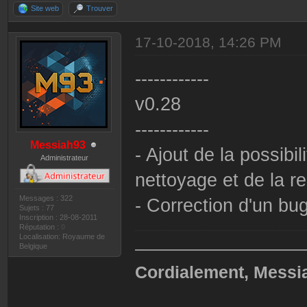
Site web
Trouver
17-10-2018, 14:26 PM
------------
v0.28
------------
Messiah93
- Ajout de la possib
Administrateur
nettoyage et de la r
Messages : 322
- Correction d'un bu
Sujets : 77
Inscription : 28-08-2011
Réputation :
0
Localisation: Royaume de
——————————
Belgique
Cordialement, Messi