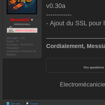
v0.30a
------------
Messiah93
- Ajout du SSL pour
Administrateur
——————————
Messages : 322
Sujets : 77
Cordialement, Messi
Inscription : 28-08-2011
Réputation :
0
Localisation: Royaume de
Belgique
Vos questions 
Électromécanicie
Site web
Trouver