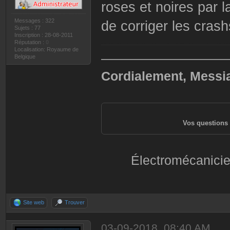
roses et noires par l
Messages : 322
de corriger les crash
Sujets : 77
Inscription : 28-08-2011
Réputation :
0
Localisation: Royaume de
——————————
Belgique
Cordialement, Messi
Vos questions 
Électromécanicie
Site web
Trouver
03-09-2018, 08:40 AM