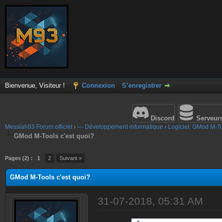
Bienvenue, Visiteur !
Connexion
S’enregistrer
Discord
Serveur
Messiah93 Forum officiel
›
— Développement informatique
›
Logiciel: GMod M-T
GMod M-Tools c'est quoi?
Pages (2) :
1
2
Suivant »
GMod M-Tools c'est quoi?
31-07-2018, 05:31 AM