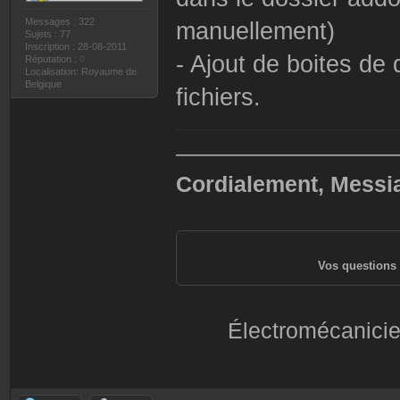
Messages : 322
manuellement)
Sujets : 77
Inscription : 28-08-2011
- Ajout de boites de
Réputation :
0
Localisation: Royaume de
Belgique
fichiers.
——————————
Cordialement, Messi
Vos questions 
Électromécanicie