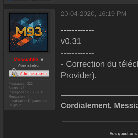
20-04-2020, 16:19 PM
------------
v0.31
------------
Messiah93
- Correction du tél
Administrateur
Provider).
Messages : 322
Sujets : 77
Inscription : 28-08-2011
——————————
Réputation :
0
Localisation: Royaume de
Cordialement, Messi
Belgique
Vos questions 