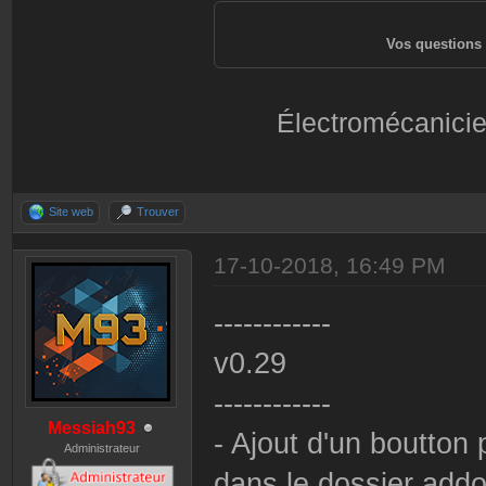
Vos questions 
Électromécanicie
Site web
Trouver
17-10-2018, 16:49 PM
------------
v0.29
------------
Messiah93
- Ajout d'un boutton
Administrateur
dans le dossier addo