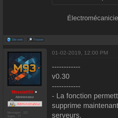
Électromécanicie
Site web
Trouver
01-02-2019, 12:00 PM
------------
v0.30
------------
Messiah93
- La fonction permet
Administrateur
supprime maintenant
Messages : 322
serveurs.
Sujets : 77