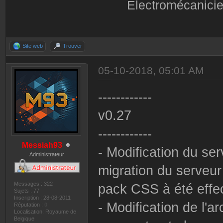
Électromécanicie
Site web
Trouver
05-10-2018, 05:01 AM
------------
v0.27
------------
Messiah93
- Modification du s
Administrateur
migration du serveur
Messages : 322
pack CSS à été effe
Sujets : 77
Inscription : 28-08-2011
- Modification de l'
Réputation :
0
Localisation: Royaume de
Belgique