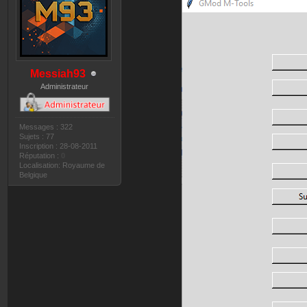
Messiah93
Administrateur
Messages : 322
Sujets : 77
Inscription : 28-08-2011
Réputation :
0
Localisation: Royaume de
Belgique