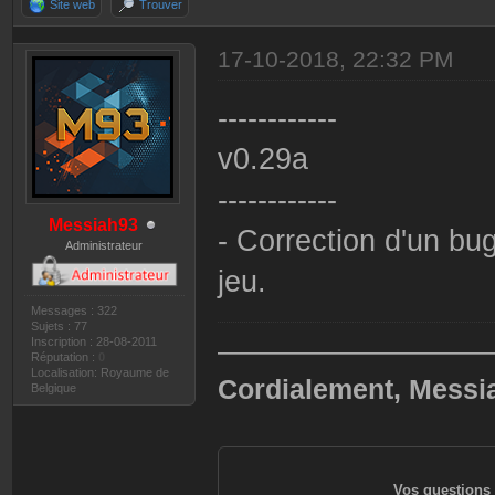
Site web
Trouver
17-10-2018, 22:32 PM
------------
v0.29a
------------
Messiah93
- Correction d'un bu
Administrateur
jeu.
Messages : 322
Sujets : 77
Inscription : 28-08-2011
——————————
Réputation :
0
Localisation: Royaume de
Cordialement, Messi
Belgique
Vos questions 