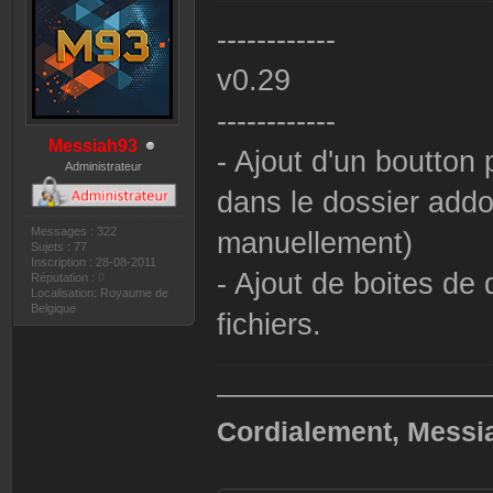
------------
v0.29
------------
Messiah93
- Ajout d'un boutton
Administrateur
dans le dossier addo
Messages : 322
manuellement)
Sujets : 77
Inscription : 28-08-2011
- Ajout de boites de
Réputation :
0
Localisation: Royaume de
Belgique
fichiers.
——————————
Cordialement, Messi