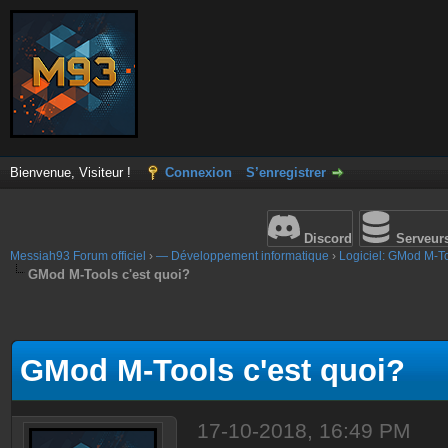
Bienvenue, Visiteur !
Connexion
S’enregistrer
Discord
Serveur
Messiah93 Forum officiel
›
— Développement informatique
›
Logiciel: GMod M-T
GMod M-Tools c'est quoi?
GMod M-Tools c'est quoi?
17-10-2018, 16:49 PM