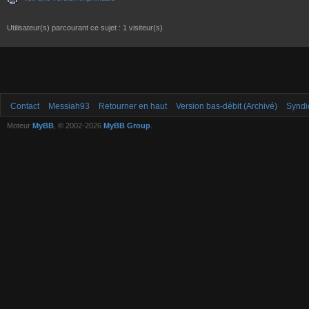
Utilisateur(s) parcourant ce sujet : 1 visiteur(s)
Contact
Messiah93
Retourner en haut
Version bas-débit (Archivé)
Syndi
Moteur
MyBB
, © 2002-2026
MyBB Group
.