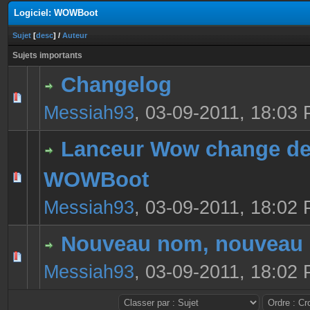
Logiciel: WOWBoot
Sujet
[
desc
]
/
Auteur
Sujets importants
Changelog
0 Votes - 0 sur 5 en moyenne
1
2
3
4
5
Messiah93
,
03-09-2011, 18:03
Lanceur Wow change de
WOWBoot
0 Votes - 0 sur 5 en moyenne
1
2
3
4
5
Messiah93
,
03-09-2011, 18:02
Nouveau nom, nouveau 
0 Votes - 0 sur 5 en moyenne
1
2
3
4
5
Messiah93
,
03-09-2011, 18:02