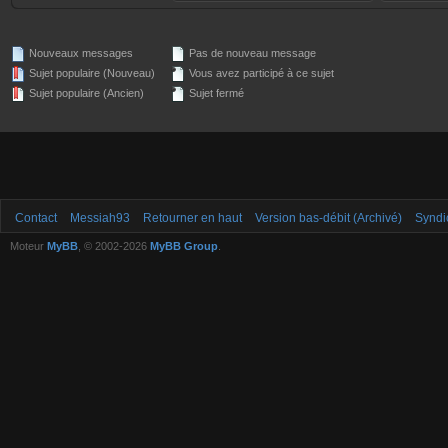
Nouveaux messages
Pas de nouveau message
Sujet populaire (Nouveau)
Vous avez participé à ce sujet
Sujet populaire (Ancien)
Sujet fermé
Contact
Messiah93
Retourner en haut
Version bas-débit (Archivé)
Syndi
Moteur
MyBB
, © 2002-2026
MyBB Group
.