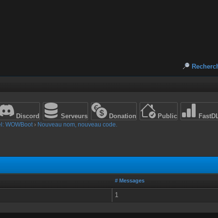
Recherc
Discord
Serveurs
Donation
Public
FastD
el: WOWBoot
›
Nouveau nom, nouveau code.
# Messages
1