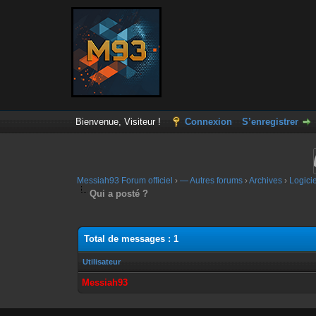
Bienvenue, Visiteur !
Connexion
S’enregistrer
Messiah93 Forum officiel
›
— Autres forums
›
Archives
›
Logici
Qui a posté ?
Total de messages : 1
Utilisateur
Messiah93