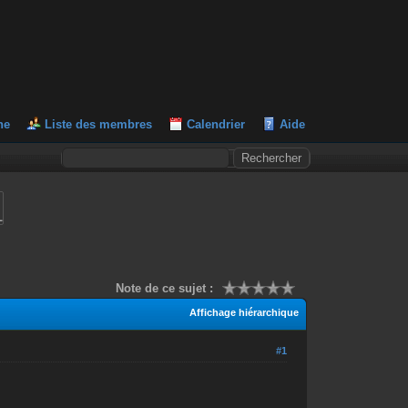
he
Liste des membres
Calendrier
Aide
L
Note de ce sujet :
Affichage hiérarchique
#1