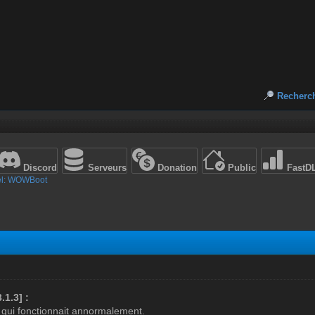
Recherc
Discord
Serveurs
Donation
Public
FastD
el: WOWBoot
.1.3] :
n qui fonctionnait annormalement.