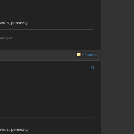
vous, pensez-y.
matique
Répondre
#2
vous, pensez-y.