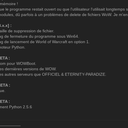
e mémoire !
ue le programme restait ouvert ou que l'utilisateur l'utilisait longtemps 
dules, dû parfois à un problèmes de delete de fichiers WoW. Je m'en e
.x.x] :
aille de suppression de fichier.
bug de fermeture du programme sous Win64.
ug de lancement de World of Warcraft en option 1.
oteur Python.
BETA :
nom pour WOWBoot.
les dernières versions de WOW.
 les autres serveurs que OFFICIEL & ETERNITY-PARADIZE.
BETA :
rue.
BETA :
ment Python 2.5.6
o
——————