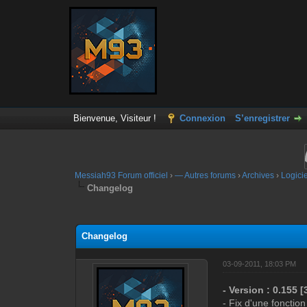
Bienvenue, Visiteur !
Connexion
S’enregistrer
Messiah93 Forum officiel
›
— Autres forums
›
Archives
›
Logici
Changelog
Moyenne : 0 (0 vote(s))
1
2
3
4
5
Changelog
03-09-2011, 18:03 PM
- Version : 0.155 [3
- Fix d'une fonctio