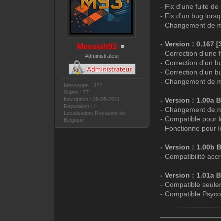
- Fix d'une fuite d
- Fix d'un bug lorsq
- Changement de mo
- Version : 0.167 [3
Messiah93
- Correction d'une f
Administrateur
- Correction d'un 
- Correction d'un b
- Changement de m
Messages : 322
Sujets : 77
Inscription : 28-08-2011
- Version : 1.00a 
Réputation :
0
- Changement de 
Localisation: Royaume de
- Compatible pour 
Belgique
- Fonctionne pour
- Version : 1.00b 
- Compatibilité acc
- Version : 1.01a 
- Compatible seule
- Compatible Psyc
—————————