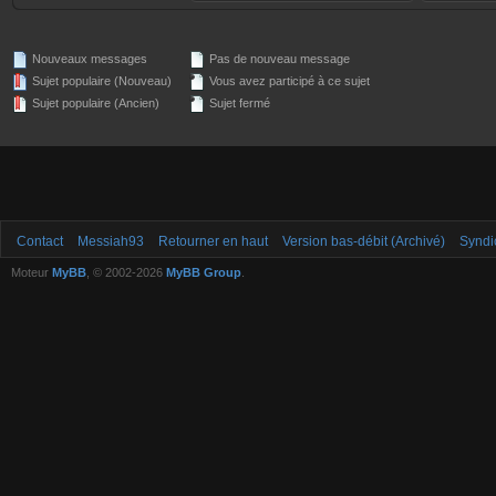
Nouveaux messages
Pas de nouveau message
Sujet populaire (Nouveau)
Vous avez participé à ce sujet
Sujet populaire (Ancien)
Sujet fermé
Contact
Messiah93
Retourner en haut
Version bas-débit (Archivé)
Syndi
Moteur
MyBB
, © 2002-2026
MyBB Group
.