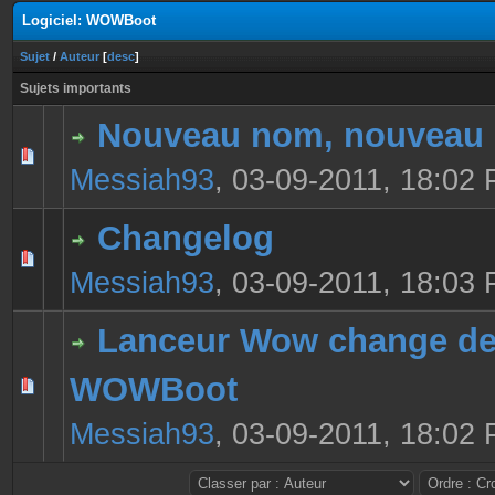
Logiciel: WOWBoot
Sujet
/
Auteur
[
desc
]
Sujets importants
Nouveau nom, nouveau 
0 Votes - 0 sur 5 en moyenne
1
2
3
4
5
Messiah93
,
03-09-2011, 18:02
Changelog
0 Votes - 0 sur 5 en moyenne
1
2
3
4
5
Messiah93
,
03-09-2011, 18:03
Lanceur Wow change de
WOWBoot
0 Votes - 0 sur 5 en moyenne
1
2
3
4
5
Messiah93
,
03-09-2011, 18:02