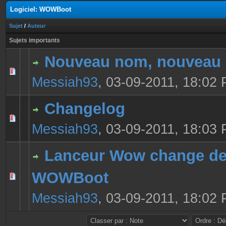
Logiciel: WOWBoot
Sujet
/
Auteur
Sujets importants
Nouveau nom, nouveau 
0 Votes - 0 sur 5 en moyenne
1
2
3
4
5
Messiah93
,
03-09-2011, 18:02
Changelog
0 Votes - 0 sur 5 en moyenne
1
2
3
4
5
Messiah93
,
03-09-2011, 18:03
Lanceur Wow change de
WOWBoot
0 Votes - 0 sur 5 en moyenne
1
2
3
4
5
Messiah93
,
03-09-2011, 18:02