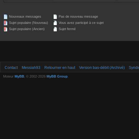
Nouveaux messages
Pas de nouveau message
Sujet populaire (Nouveau)
Vous avez participé à ce sujet
Sujet populaire (Ancien)
Sujet fermé
Contact
Messiah93
Retourner en haut
Version bas-débit (Archivé)
Syndi
Moteur
MyBB
, © 2002-2026
MyBB Group
.