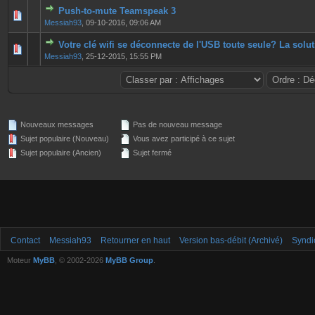
Push-to-mute Teamspeak 3
0 Votes - 0 sur 5 en moyenne
1
2
3
4
5
Messiah93
,
09-10-2016, 09:06 AM
Votre clé wifi se déconnecte de l'USB toute seule? La solut
0 Votes - 0 sur 5 en moyenne
1
2
3
4
5
Messiah93
,
25-12-2015, 15:55 PM
Nouveaux messages
Pas de nouveau message
Sujet populaire (Nouveau)
Vous avez participé à ce sujet
Sujet populaire (Ancien)
Sujet fermé
Contact
Messiah93
Retourner en haut
Version bas-débit (Archivé)
Syndi
Moteur
MyBB
, © 2002-2026
MyBB Group
.