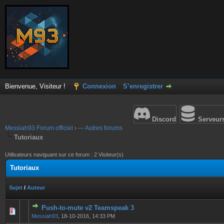
Bienvenue, Visiteur !
Connexion
S’enregistrer
Discord
Serveur
Messiah93 Forum officiel
›
— Autres forums
Tutoriaux
Utilisateurs naviguant sur ce forum : 2 Visiteur(s)
Tutoriaux
Sujet
/
Auteur
Push-to-mute v2 Teamspeak 3
0 Votes - 0 sur 5 en moyenne
1
2
3
4
5
Messiah93
,
18-10-2016, 14:33 PM