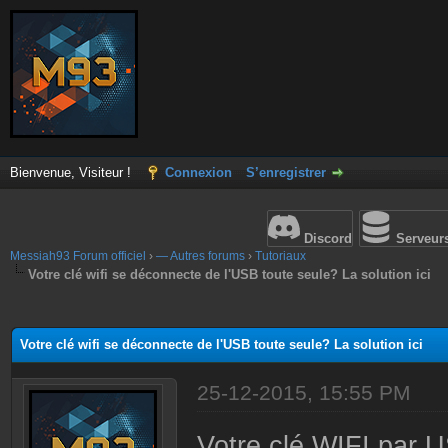
Bienvenue, Visiteur !
Connexion
S’enregistrer
Discord
Serveur
Messiah93 Forum officiel
›
— Autres forums
›
Tutoriaux
Votre clé wifi se déconnecte de l'USB toute seule? La solution ici
(s))
Votre clé wifi se déconnecte de l'USB toute seule? La solution ici
25-12-2015, 15:55 PM
Votre clé WIFI par 