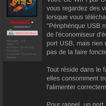
vous regardez des v
lorsque vous téléch
Messiah93
"Périphérique USB n
Administrateur
de l'économiseur d'
Messages : 322
port USB, mais rien 
Sujets : 77
Inscription : 28-08-2011
pas de la faire foncti
Réputation :
0
Localisation: Royaume de
Belgique
Tout réside dans le f
elles consomment tr
l'alimenter correcte
Pour rappel, un por