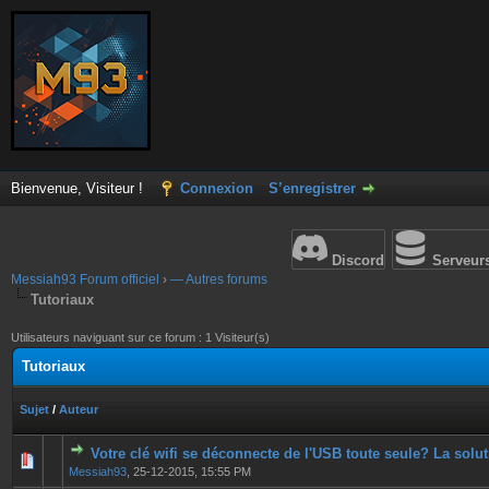
Bienvenue, Visiteur !
Connexion
S’enregistrer
Discord
Serveur
Messiah93 Forum officiel
›
— Autres forums
Tutoriaux
Utilisateurs naviguant sur ce forum : 1 Visiteur(s)
Tutoriaux
Sujet
/
Auteur
Votre clé wifi se déconnecte de l'USB toute seule? La solut
0 Votes - 0 sur 5 en moyenne
1
2
3
4
5
Messiah93
,
25-12-2015, 15:55 PM