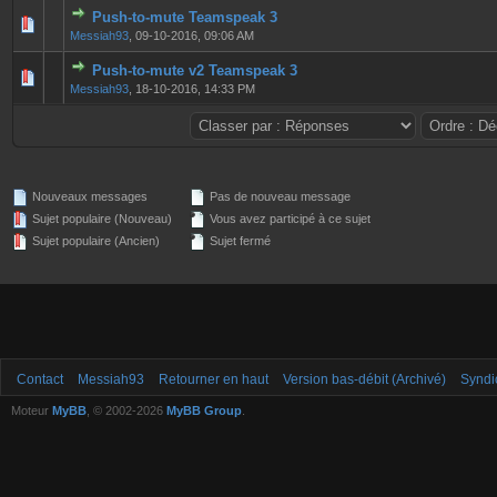
Push-to-mute Teamspeak 3
0 Votes - 0 sur 5 en moyenne
1
2
3
4
5
Messiah93
,
09-10-2016, 09:06 AM
Push-to-mute v2 Teamspeak 3
0 Votes - 0 sur 5 en moyenne
1
2
3
4
5
Messiah93
,
18-10-2016, 14:33 PM
Nouveaux messages
Pas de nouveau message
Sujet populaire (Nouveau)
Vous avez participé à ce sujet
Sujet populaire (Ancien)
Sujet fermé
Contact
Messiah93
Retourner en haut
Version bas-débit (Archivé)
Syndi
Moteur
MyBB
, © 2002-2026
MyBB Group
.