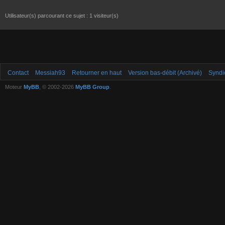
Utilisateur(s) parcourant ce sujet : 1 visiteur(s)
Contact
Messiah93
Retourner en haut
Version bas-débit (Archivé)
Syndi
Moteur
MyBB
, © 2002-2026
MyBB Group
.