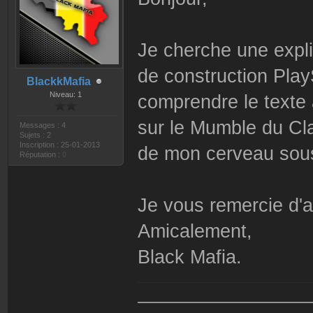
Je cherche une explic
de construction Play
BlackkMafia
Niveau: 1
comprendre le texte 
sur le Mumble du Cla
Messages : 4
Sujets : 2
Inscription : 25-01-2013
de mon cerveau sous
Réputation :
0
Je vous remercie d'
Amicalement,
Black Mafia.
——————————