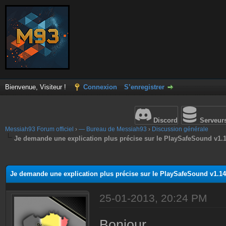
Bienvenue, Visiteur !
Connexion
S’enregistrer
Discord
Serveur
Messiah93 Forum officiel
›
— Bureau de Messiah93
›
Discussion générale
Je demande une explication plus précise sur le PlaySafeSound v1.
(s))
Je demande une explication plus précise sur le PlaySafeSound v1.14
25-01-2013, 20:24 PM
Bonjour,