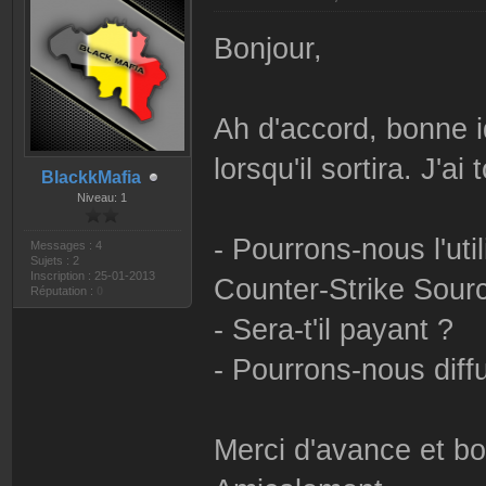
Bonjour,
Ah d'accord, bonne idé
lorsqu'il sortira. J'
BlackkMafia
Niveau: 1
- Pourrons-nous l'ut
Messages : 4
Sujets : 2
Inscription : 25-01-2013
Counter-Strike Sour
Réputation :
0
- Sera-t'il payant ?
- Pourrons-nous diffu
Merci d'avance et bo