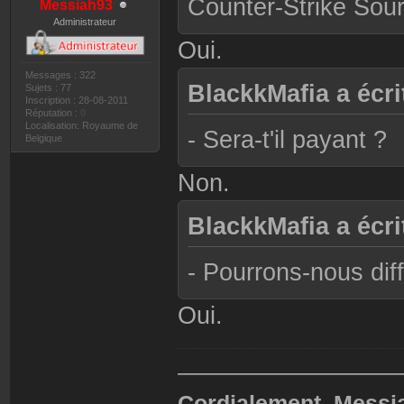
Counter-Strike Sour
Messiah93
Administrateur
Oui.
Messages : 322
BlackkMafia a écrit
Sujets : 77
Inscription : 28-08-2011
Réputation :
0
Localisation: Royaume de
- Sera-t'il payant ?
Belgique
Non.
BlackkMafia a écrit
- Pourrons-nous diff
Oui.
——————————
Cordialement, Messi