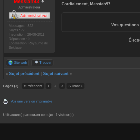
Messiah93
Cordialement, Messiah93.
Administrateur
Vos questions 
Messages : 322
Sujets : 77
Inscription : 28-08-2011
Réputation :
0
Électr
Localisation: Royaume de
Belgique
Site web
Trouver
«
Sujet précédent
|
Sujet suivant
»
Pages (3) :
« Précédent
1
2
3
Suivant »
Voir une version imprimable
Utilisateur(s) parcourant ce sujet : 1 visiteur(s)