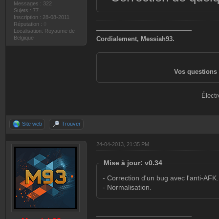
Messages : 322
Sujets : 77
Inscription : 28-08-2011
Réputation :
0
———————————————
Localisation: Royaume de
Belgique
Cordialement, Messiah93.
Vos questions 
Électr
Site web
Trouver
24-04-2013, 21:35 PM
Mise à jour: v0.34
- Correction d'un bug avec l'anti-AFK.
- Normalisation.
———————————————