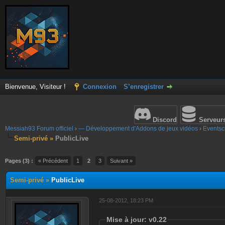
Bienvenue, Visiteur !
Connexion
S’enregistrer
Discord
Serveur
Messiah93 Forum officiel
›
— Développement d'Addons de jeux vidéos
›
Eventscr
Semi-privé »
PublicLive
Pages (3) :
« Précédent
1
2
3
Suivant »
Semi-privé »
PublicLive
25-08-2012, 18:23 PM
Mise à jour: v0.22