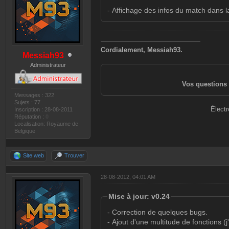
- Affichage des infos du match dans 
———————————————
Cordialement, Messiah93.
Messiah93
Administrateur
Vos questions 
Messages : 322
Sujets : 77
Électr
Inscription : 28-08-2011
Réputation :
0
Localisation: Royaume de
Belgique
Site web
Trouver
28-08-2012, 04:01 AM
Mise à jour: v0.24
- Correction de quelques bugs.
- Ajout d'une multitude de fonctions (