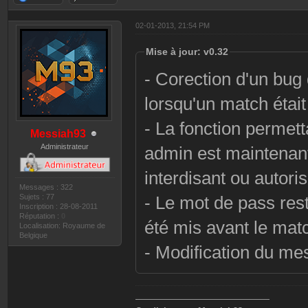
02-01-2013, 21:54 PM
Mise à jour: v0.32
- Corection d'un bug 
lorsqu'un match étai
- La fonction permett
Messiah93
Administrateur
admin est maintenant
interdisant ou autoris
Messages : 322
Sujets : 77
- Le mot de pass res
Inscription : 28-08-2011
Réputation :
0
été mis avant le mat
Localisation: Royaume de
Belgique
- Modification du m
———————————————