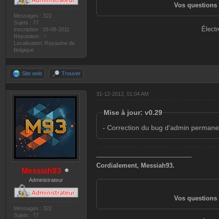
Vos questions 
Messages : 322
Sujets : 77
Électr
Inscription : 28-08-2011
Réputation :
0
Localisation: Royaume de
Belgique
Site web
Trouver
31-12-2012, 01:04 AM
Mise à jour: v0.29
- Correction du bug d'admin permane
———————————————
Cordialement, Messiah93.
Messiah93
Administrateur
Vos questions 
Messages : 322
Sujets : 77