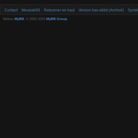
Contact
Messiah93
Retourner en haut
Version bas-débit (Archivé)
Syndi
Moteur
MyBB
, © 2002-2026
MyBB Group
.