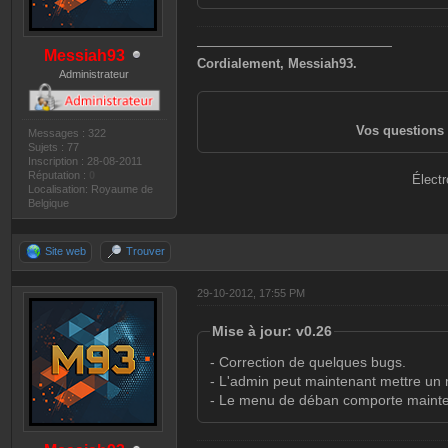
———————————————
Messiah93
Cordialement, Messiah93.
Administrateur
Vos questions 
Messages : 322
Sujets : 77
Inscription : 28-08-2011
Réputation :
0
Électr
Localisation: Royaume de
Belgique
Site web
Trouver
29-10-2012, 17:55 PM
Mise à jour: v0.26
- Correction de quelques bugs.
- L'admin peut maintenant mettre un m
- Le menu de déban comporte mainte