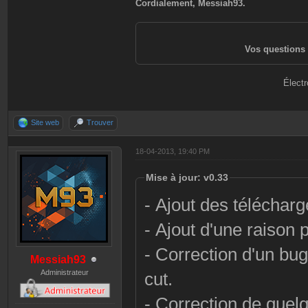
Cordialement, Messiah93.
Vos questions 
Électr
Site web
Trouver
18-04-2013, 19:40 PM
Mise à jour: v0.33
- Ajout des téléchar
- Ajout d'une raison 
- Correction d'un bu
Messiah93
Administrateur
cut.
- Correction de que