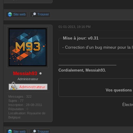
Site web
Trouver
01-01-2013, 19:16 PM
Mise à jour: v0.31
- Correction d'un bug mineur pour la 
———————————————
Cordialement, Messiah93.
Messiah93
Administrateur
Vos questions 
Messages : 322
Sujets : 77
Électr
Inscription : 28-08-2011
Réputation :
0
Localisation: Royaume de
Belgique
Site web
Trouver