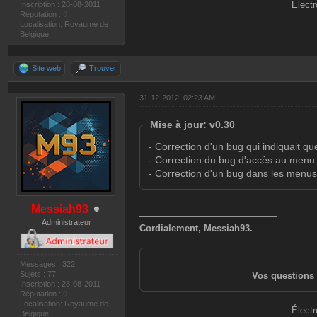
Électr
Inscription : 28-08-2011
Réputation :
0
Localisation: Royaume de
Belgique
Site web
Trouver
31-12-2012, 02:23 AM
Mise à jour: v0.30
- Correction d'un bug qui indiquait qu
- Correction du bug d'accès au menu
- Correction d'un bug dans les menus
Messiah93
———————————————
Administrateur
Cordialement, Messiah93.
Messages : 322
Sujets : 77
Vos questions 
Inscription : 28-08-2011
Réputation :
0
Localisation: Royaume de
Électr
Belgique