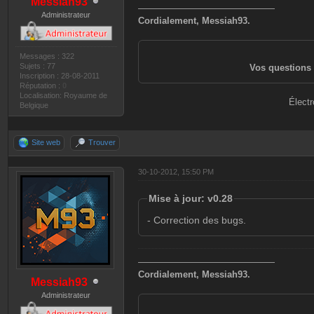
Messiah93
———————————————
Administrateur
Cordialement, Messiah93.
Messages : 322
Sujets : 77
Vos questions 
Inscription : 28-08-2011
Réputation :
0
Localisation: Royaume de
Électr
Belgique
Site web
Trouver
30-10-2012, 15:50 PM
Mise à jour: v0.28
- Correction des bugs.
———————————————
Cordialement, Messiah93.
Messiah93
Administrateur