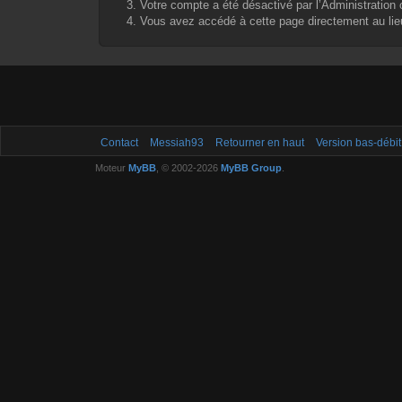
Votre compte a été désactivé par l’Administration o
Vous avez accédé à cette page directement au lieu 
Contact
Messiah93
Retourner en haut
Version bas-débit
Moteur
MyBB
, © 2002-2026
MyBB Group
.