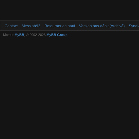
Contact
Messiah93
Retourner en haut
Version bas-débit (Archivé)
Syndi
Moteur
MyBB
, © 2002-2026
MyBB Group
.