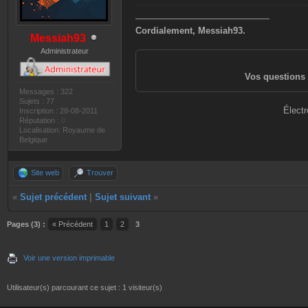
———————————————
Cordialement, Messiah93.
Messiah93
Administrateur
Vos questions 
Messages : 322
Sujets : 77
Électr
Inscription : 28-08-2011
Réputation :
0
Localisation: Royaume de
Belgique
Site web
Trouver
«
Sujet précédent
|
Sujet suivant
»
Pages (3) :
« Précédent
1
2
3
Voir une version imprimable
Utilisateur(s) parcourant ce sujet : 1 visiteur(s)