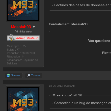
- Lectures des bases de données en f
———————————————
Cordialement, Messiah93.
Messiah93
Administrateur
Vos questions 
Messages : 322
Sujets : 77
Électr
Inscription : 28-08-2011
Réputation :
0
Localisation: Royaume de
Belgique
Site web
Trouver
18-06-2013, 00:55 AM
Mise à jour: v0.36
- Correction d'un bug de messages et 