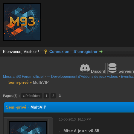
Bienvenue, Visiteur !
Connexion
S’enregistrer
Discord
Serveur
Messiah93 Forum officiel
›
— Développement d'Addons de jeux vidéos
›
Eventscr
Semi-privé »
MultiVIP
Pages (3) :
« Précédent
1
2
3
Semi-privé »
MultiVIP
10-06-2013, 16:10 PM
Mise à jour: v0.35