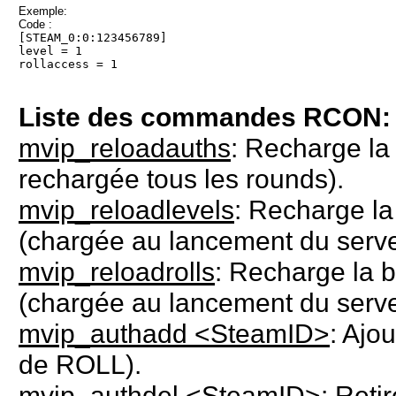
Exemple:
Code :
[STEAM_0:0:123456789]
level = 1
rollaccess = 1
Liste des commandes RCON:
mvip_reloadauths
: Recharge la
rechargée tous les rounds).
mvip_reloadlevels
: Recharge l
(chargée au lancement du serve
mvip_reloadrolls
: Recharge la 
(chargée au lancement du serve
mvip_authadd <SteamID>
: Ajo
de ROLL).
mvip_authdel <SteamID>
: Reti