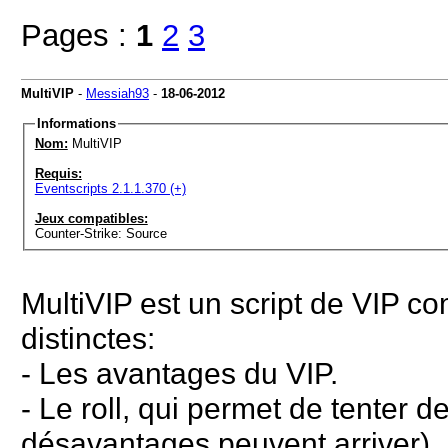
Pages :
1
2
3
MultiVIP
-
Messiah93
-
18-06-2012
Informations
Nom:
MultiVIP
Requis:
Eventscripts 2.1.1.370 (+)
Jeux compatibles:
Counter-Strike: Source
MultiVIP est un script de VIP co
distinctes:
- Les avantages du VIP.
- Le roll, qui permet de tenter
désavantages peuvent arriver).