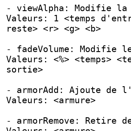
- viewAlpha: Modifie la
Valeurs: 1 <temps d'ent
reste> <r> <g> <b>
- fadeVolume: Modifie l
Valeurs: <%> <temps> <t
sortie>
- armorAdd: Ajoute de l
Valeurs: <armure>
- armorRemove: Retire d
Valeurs: <armure>