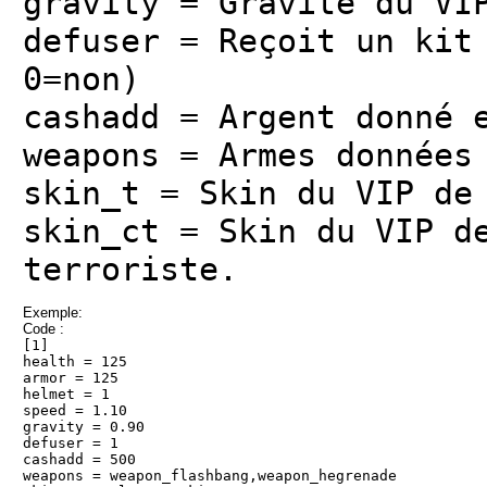
gravity = Gravité du VI
defuser = Reçoit un kit
0=non)
cashadd = Argent donné 
weapons = Armes données
skin_t = Skin du VIP de
skin_ct = Skin du VIP d
terroriste.
Exemple:
Code :
[1]
health = 125
armor = 125
helmet = 1
speed = 1.10
gravity = 0.90
defuser = 1
cashadd = 500
weapons = weapon_flashbang,weapon_hegrenade