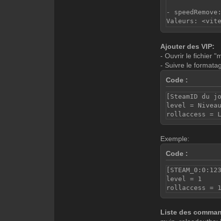
- speedRemove
Valeurs: <vit
- color: Modi
Ajouter des VIP:
Valeurs: <r> 
- Ouvrir le fichier "
- Suivre le formata
- viewAlpha: 
Valeurs: 1 <t
Code :
- fadeVolume:
[SteamID du j
Valeurs: <%> 
level = Nivea
rollaccess = 
- armorAdd: A
Valeurs: <arm
Exemple:
- armorRemove
Code :
Valeurs: <arm
[STEAM_0:0:12
- giveHelmet:
level = 1
Valeurs: 1
rollaccess = 
- give: Donne
Valeurs: <obj
Liste des comma