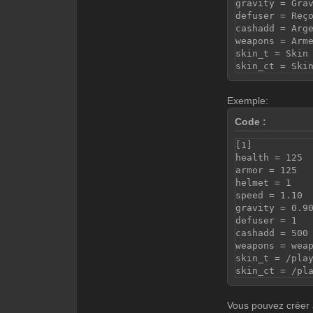
gravity = Gra
defuser = Reç
cashadd = Arg
weapons = Arm
skin_t = Skin
skin_ct = Ski
Exemple:
Code :
[1]
health = 125
armor = 125
helmet = 1
speed = 1.10
gravity = 0.9
defuser = 1
cashadd = 500
weapons = wea
skin_t = /pla
skin_ct = /pl
Vous pouvez créer a