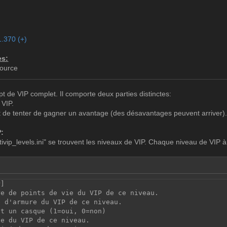
1.370 (+)
es:
Source
ipt de VIP complet. Il comporte deux parties distinctes:
 VIP.
et de tenter de gagner un avantage (des désavantages peuvent arriver)
P:
ltivip_levels.ini" se trouvent les niveaux de VIP. Chaque niveau de VIP à
P]
re de points de vie du VIP de ce niveau.
e d'armure du VIP de ce niveau.
it un casque (1=oui, 0=non)
se du VIP de ce niveau.