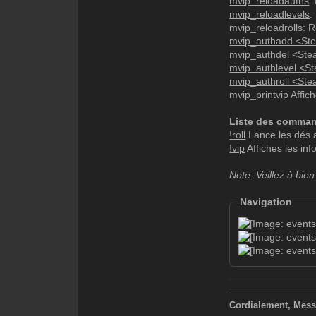
mvip_reloadauths
:
- cashAdd: Do
mvip_reloadlevels
:
Valeurs: <arg
mvip_reloadrolls
: 
mvip_authadd <St
- cashRemove:
mvip_authdel <St
Valeurs: <arg
mvip_authlevel <S
mvip_authroll <Ste
- shake: Fair
mvip_printvip
Affic
Valeurs: <pui
- camouflage:
Liste des comma
Valeurs: 1
!roll
Lance les dés 
!vip
Affiches les inf
- noFlash: Em
Valeurs: 1
Note: Veillez à bien
- gravityAdd:
Navigation
Valeurs: <gra
- gravityRemo
Valeurs: <gra
- setHealth: 
Valeurs: <vie
—————————
Cordialement, Mess
- setArmor: F