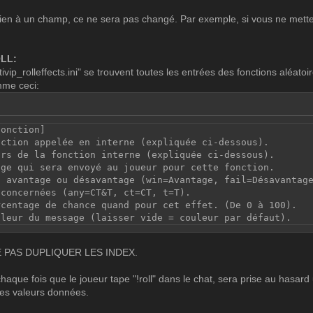
rien à un champ, ce ne sera pas changé. Par exemple, si vous ne mettez
OLL:
tivip_rolleffects.ini" se trouvent toutes les entrées des fonctions aléato
mme ceci:
fonction]
nction appelée en interne (expliquée ci-dessous).
urs de la fonction interne (expliquée ci-dessous).
age qui sera envoyé au joueur pour cette fonction.
, avantage ou désavantage (win=Avantage, fail=Désavantag
 concernées (any=CT&T, ct=CT, t=T).
rcentage de chance quand pour cet effet. (De 0 à 100).
uleur du message (laisser vide = couleur par défaut).
 PAS DUPLIQUER LES INDEX.
chaque fois que le joueur tape "!roll" dans le chat, sera prise au hasard
les valeurs données.