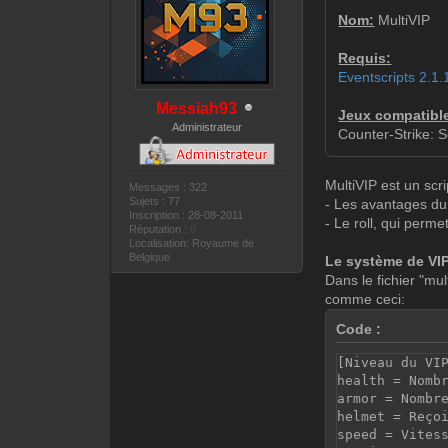
Nom:
MultiVIP
Requis:
Eventscripts 2.1.
Messiah93
Jeux compatibl
Administrateur
Counter-Strike: 
MultiVIP est un scr
Messages : 322
Sujets : 77
- Les avantages du
Inscription : 28-08-2011
- Le roll, qui perm
Réputation :
0
Localisation: Royaume de
Belgique
Le système de VI
Dans le fichier "mu
comme ceci:
Code :
[Niveau du VI
health = Nomb
armor = Nombr
helmet = Reço
speed = Vites