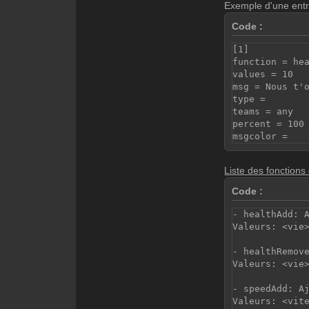
Exemple d'une ent
Code :
[1]
function = he
values = 10
msg = Nous t'
type =
teams = any
percent = 100
msgcolor =
Liste des fonctions 
Code :
- healthAdd: 
Valeurs: <vie
- healthRemov
Valeurs: <vie
- speedAdd: A
Valeurs: <vit