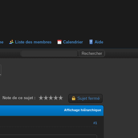
he
Liste des membres
Calendrier
Aide
L
Note de ce sujet :
Sujet fermé
Affichage hiérarchique
#1