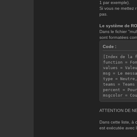
1 par exemple).
Si vous ne mettez 
pas.
Le système de R
Dans le fichier "mul
sont formatées co
Code :
[Index de la 
function = Fo
values = Vale
msg = Le mess
type = Neutre
teams = Teams
percent = Pou
msgcolor = Co
ATTENTION DE NE
Dans cette liste, à 
est exécutée avec 