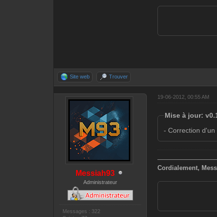
Valeurs: <arm
- setCash: Fi
Valeurs: <cas
- setSpeed: F
Valeurs: <vit
- setGravity:
Site web
Trouver
Valeurs: <gra
19-06-2012, 00:55 AM
- godPlayer: 
Valeurs: [tem
Mise à jour: v0.
- Correction d'un
—————————
Cordialement, Mess
Messiah93
Administrateur
Messages : 322