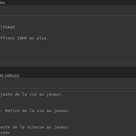
rée:
althAdd
offrons 10HP en plus.
et valeurs:
Ajoute de la vie au joueur.
>
e: Retire de la vie au joueur.
>
joute de la vitesse au joueur.
esse>