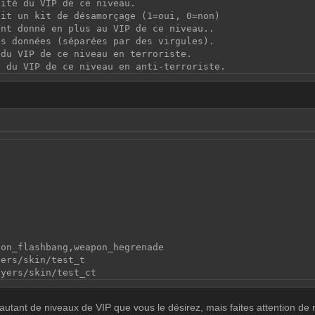
vité du VIP de ce niveau.
oit un kit de désamorçage (1=oui, 0=non)
ent donné en plus au VIP de ce niveau..
es données (séparées par des virgules).
 du VIP de ce niveau en terroriste.
n du VIP de ce niveau en anti-terroriste.
0
pon_flashbang,weapon_hegrenade
yers/skin/test_t
ayers/skin/test_ct
utant de niveaux de VIP que vous le désirez, mais faites attention de 