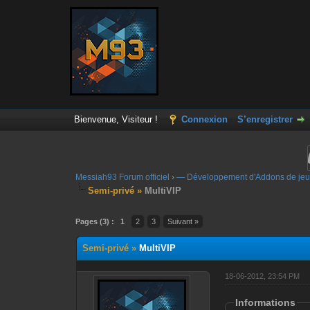
Bienvenue, Visiteur !
Connexion
S’enregistrer
Messiah93 Forum officiel
›
— Développement d'Addons de jeu
Semi-privé »
MultiVIP
Moyenne : 0 (0 vote(s))
1
2
3
4
5
Pages (3) :
1
2
3
Suivant »
Semi-privé »
MultiVIP
18-06-2012, 23:54 PM
Informations