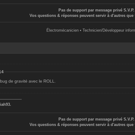
ure>
Pas de support par message privé S.V.P.
xer le cash du joueur.
Vos questions & réponses peuvent servir à d'autres que 
h>
ixer la vitesse du joueur.
Électromécanicien • Technicien/Développeur infor
esse>
 Fixer la gravity du joueur.
vité>
Rendre un joueur invincible.
ps en secondes, 0=infini]
14
 bug de gravité avec le ROLL.
——————
iah93.
Pas de support par message privé S.V.P.
Vos questions & réponses peuvent servir à d'autres que 