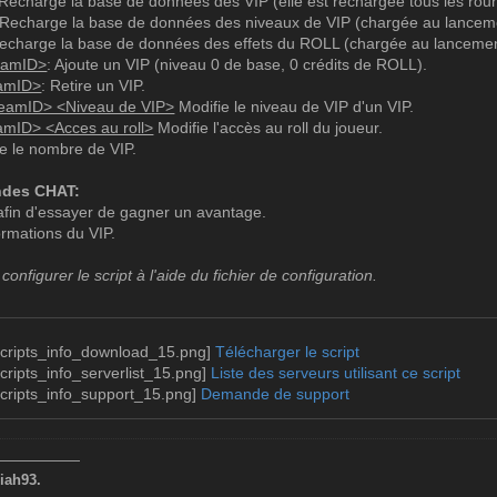
 Recharge la base de données des VIP (elle est rechargée tous les rou
nner de l'argent au joueur.
 Recharge la base de données des niveaux de VIP (chargée au lanceme
ent>
Recharge la base de données des effets du ROLL (chargée au lancemen
eamID>
: Ajoute un VIP (niveau 0 de base, 0 crédits de ROLL).
 Retirer de l'argent au joueur.
eamID>
: Retire un VIP.
ent>
teamID> <Niveau de VIP>
Modifie le niveau de VIP d'un VIP.
amID> <Acces au roll>
Modifie l'accès au roll du joueur.
e trembler l'écran du joueur.
he le nombre de VIP.
ssance> <temps>
 Camoufler le joueur avec un skin de l'équipe adverse.
ndes CHAT:
afin d'essayer de gagner un avantage.
ormations du VIP.
pêche le joueur d'être flashé durant la partie.
 configurer le script à l'aide du fichier de configuration.
 Ajouter de la gravité au joueur.
vité>
Télécharger le script
ve: Retirer de la gravité au joueur.
Liste des serveurs utilisant ce script
vité>
Demande de support
Fixer la vie du joueur.
>
——————
iah93.
ixer l'armure du joueur.