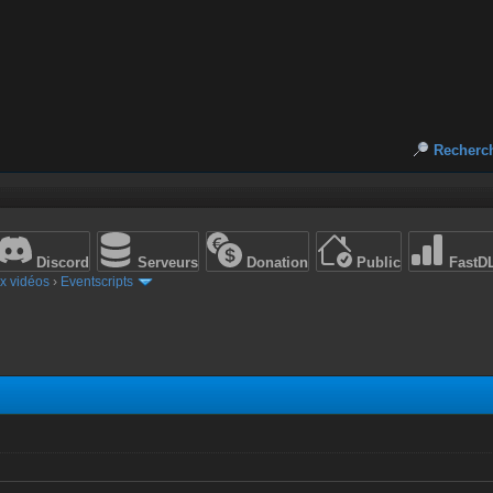
Recherc
Discord
Serveurs
Donation
Public
FastD
x vidéos
›
Eventscripts