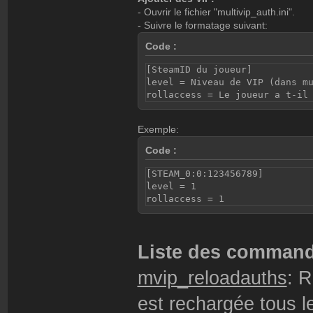
Valeurs: <vitesse
- Ouvrir le fichier "multivip_auth.ini".
- Suivre le formatage suivant:
- speedRemove: Re
Code :
Valeurs: <vitesse
[SteamID du joueur]
level = Niveau de VIP (dans m
rollaccess = Le joueur a t-il
- color: Modifie 
Exemple:
Valeurs: <r> <g> 
Code :
[STEAM_0:0:123456789]
- viewAlpha: Modi
level = 1
rollaccess = 1
Valeurs: 1 <temps
reste> <r> <g> <b
Liste des comman
mvip_reloadauths
: 
- fadeVolume: Mod
est rechargée tous l
Valeurs: <%> <tem