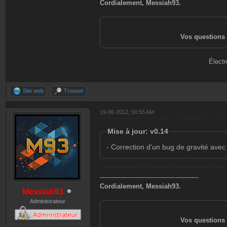
Cordialement, Messiah93.
- noFlash: Empêch
partie.
Vos questions 
Valeurs: 1
Électr
- gravityAdd: Ajo
Valeurs: <gravité
Site web
Trouver
19-06-2012, 00:55 AM
- gravityRemove: 
Mise à jour: v0.14
Valeurs: <gravité
- Correction d'un bug de gravité avec
- setHealth: Fixe
———————————————
Cordialement, Messiah93.
Valeurs: <vie>
Messiah93
Administrateur
Vos questions 
- setArmor: Fixer