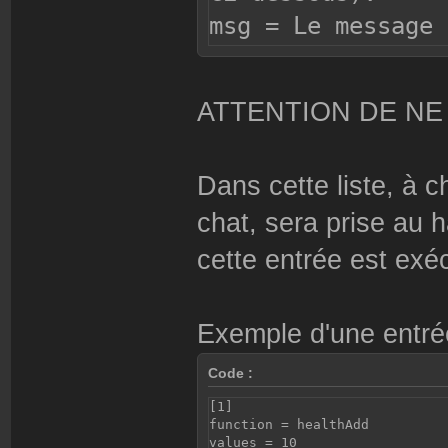
msg = Le message 
cette fonction.
type = Neutre, av
ATTENTION DE NE
(win=Avantage, fa
teams = Teams con
Dans cette liste, à c
percent = Pourcen
chat, sera prise au h
effet. (De 0 à 10
msgcolor = Couleu
cette entrée est exé
couleur par défau
Exemple d'une entré
Code :
[1]
function = healthAdd
values = 10