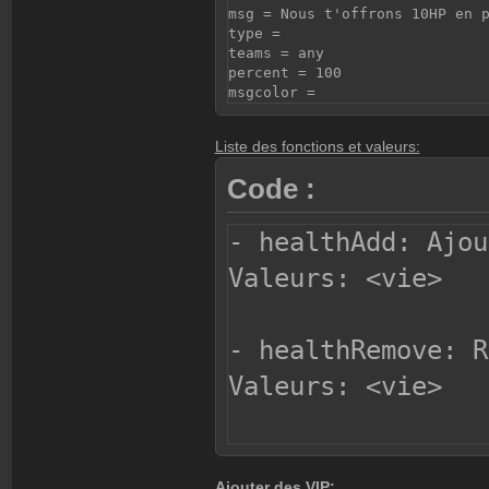
msg = Nous t'offrons 10HP en 
type =
teams = any
percent = 100
msgcolor =
Liste des fonctions et valeurs:
Code :
- healthAdd: Ajou
Valeurs: <vie>
- healthRemove: R
Valeurs: <vie>
- speedAdd: Ajout
Ajouter des VIP: