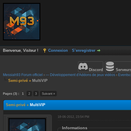
Bienvenue, Visiteur !
Connexion
S’enregistrer
Discord
Serveur
Messiah93 Forum officiel
›
— Développement d'Addons de jeux vidéos
›
Eventscr
Semi-privé »
MultiVIP
Pages (3) :
1
2
3
Suivant »
Semi-privé »
MultiVIP
18-06-2012, 23:54 PM
Informations