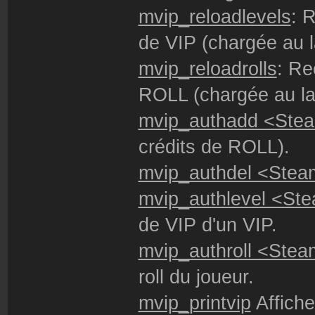
sortie>
mvip_reloadlevels
: 
de VIP (chargée au 
- armorAdd: Ajout
mvip_reloadrolls
: Re
Valeurs: <armure>
ROLL (chargée au la
mvip_authadd <Ste
- armorRemove: Re
crédits de ROLL).
Valeurs: <armure>
mvip_authdel <Stea
mvip_authlevel <St
- giveHelmet: Don
Valeurs: 1
de VIP d'un VIP.
mvip_authroll <Stea
- give: Donner un
roll du joueur.
Valeurs: <objet>
mvip_printvip
Affiche