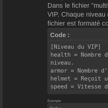
Dans le fichier "mult
VIP. Chaque niveau 
fichier est formaté 
Code :
[Niveau du VIP]
health = Nombre d
niveau.
armor = Nombre d'
helmet = Reçoit u
speed = Vitesse d
gravity = Gravité
Exemple:
defuser = Reçoit 
Code :