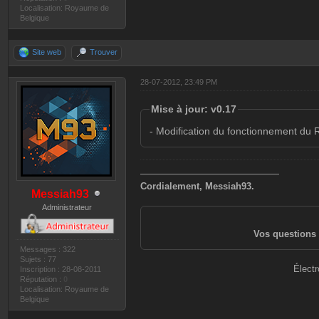
Localisation: Royaume de
Belgique
Site web
Trouver
28-07-2012, 23:49 PM
Mise à jour: v0.17
- Modification du fonctionnement du R
———————————————
Cordialement, Messiah93.
Messiah93
Administrateur
Vos questions 
Messages : 322
Sujets : 77
Électr
Inscription : 28-08-2011
Réputation :
0
Localisation: Royaume de
Belgique