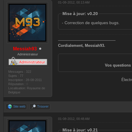
01-08-2012, 00:13 AM
Mise à jour: v0.20
- Correction de quelques bugs.
———————————————
Cordialement, Messiah93.
Messiah93
Administrateur
Vos questions 
Messages : 322
Sujets : 77
Électr
Inscription : 28-08-2011
Réputation :
0
Localisation: Royaume de
Belgique
Site web
Trouver
01-08-2012, 00:48 AM
Mise à jour: v0.21