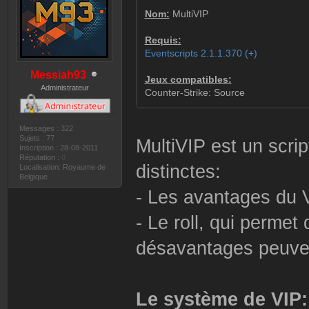
Nom:
MultiVIP
Requis:
Eventscripts 2.1.1.370 (+)
Messiah93
Jeux compatibles:
Administrateur
Counter-Strike: Source
Messages : 322
Sujets : 77
MultiVIP est un scri
Inscription : 28-08-2011
Réputation :
0
distinctes:
Localisation: Royaume de
Belgique
- Les avantages du 
- Le roll, qui perme
désavantages peuvent
Le système de VIP: