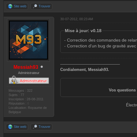
Site web
Trouver
30-07-2012, 00:23 AM
Mise à jour: v0.18
- Correction des commandes de rela
- Correction d'un bug de gravité avec
———————————————
Messiah93
Cordialement, Messiah93.
Administrateur
Vos questions 
Messages : 322
Sujets : 77
Inscription : 28-08-2011
Réputation :
0
Électr
Localisation: Royaume de
Belgique
Site web
Trouver