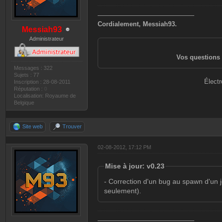
———————————————
Cordialement, Messiah93.
Messiah93
Administrateur
Vos questions 
Messages : 322
Sujets : 77
Électr
Inscription : 28-08-2011
Réputation :
0
Localisation: Royaume de
Belgique
Site web
Trouver
02-08-2012, 17:12 PM
Mise à jour: v0.23
- Correction d'un bug au spawn d'un 
seulement).
———————————————