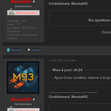
Messiah93
Cordialement, Messiah93.
Administrateur
Vos questions 
Messages : 322
Sujets : 77
Inscription : 28-08-2011
Réputation :
0
Électr
Localisation: Royaume de
Belgique
Site web
Trouver
22-08-2012, 01:36 AM
Mise à jour: v0.24
- Ajout d'une condition interne à la gr
———————————————
Cordialement, Messiah93.
Messiah93
Administrateur