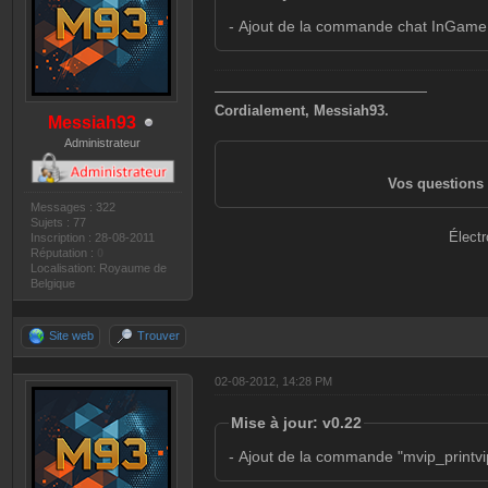
- Ajout de la commande chat InGame "!
———————————————
Cordialement, Messiah93.
Messiah93
Administrateur
Vos questions 
Messages : 322
Sujets : 77
Électr
Inscription : 28-08-2011
Réputation :
0
Localisation: Royaume de
Belgique
Site web
Trouver
02-08-2012, 14:28 PM
Mise à jour: v0.22
- Ajout de la commande "mvip_printvi