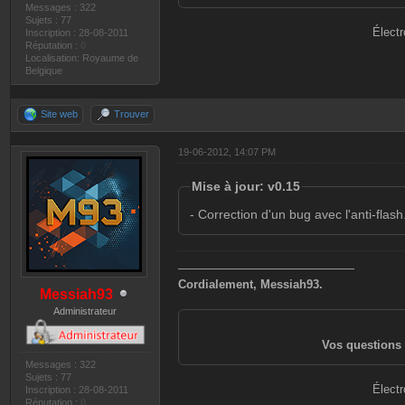
Messages : 322
Valeurs: <armure>
Sujets : 77
Électr
Inscription : 28-08-2011
Réputation :
0
Localisation: Royaume de
Belgique
- setCash: Fixer 
Valeurs: <cash>
Site web
Trouver
19-06-2012, 14:07 PM
- setSpeed: Fixer
Mise à jour: v0.15
Valeurs: <vitesse
- Correction d'un bug avec l'anti-flash
- setGravity: Fix
———————————————
Cordialement, Messiah93.
Valeurs: <gravité
Messiah93
Administrateur
Vos questions 
- godPlayer: Rend
Messages : 322
Valeurs: [temps e
Sujets : 77
Électr
Inscription : 28-08-2011
Réputation :
0