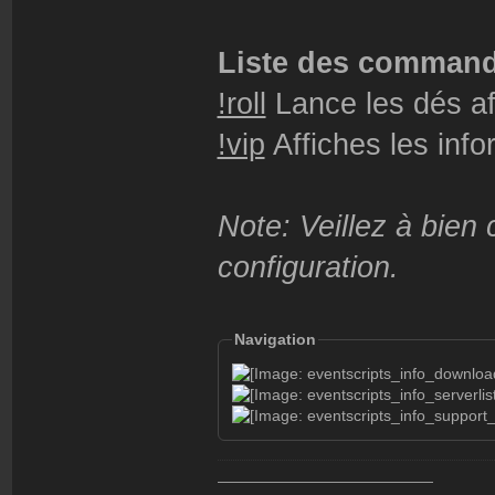
- cashAdd: Donner
Liste des comman
Valeurs: <argent>
!roll
Lance les dés af
!vip
Affiches les info
- cashRemove: Ret
Valeurs: <argent>
Note: Veillez à bien c
- shake: Faire tr
configuration.
Valeurs: <puissan
Navigation
- camouflage: Cam
l'équipe adverse.
Valeurs: 1
———————————————