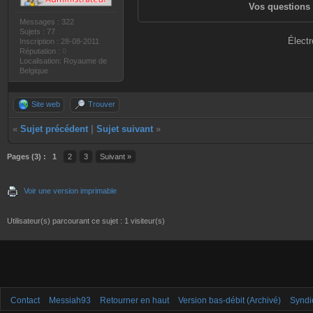
Vos questions 
Messages : 322
Sujets : 77
Électr
Inscription : 28-08-2011
Réputation :
0
Localisation: Royaume de
Belgique
Site web
Trouver
«
Sujet précédent
|
Sujet suivant
»
Pages (3) :
1
2
3
Suivant »
Voir une version imprimable
Utilisateur(s) parcourant ce sujet : 1 visiteur(s)
Contact
Messiah93
Retourner en haut
Version bas-débit (Archivé)
Syndi