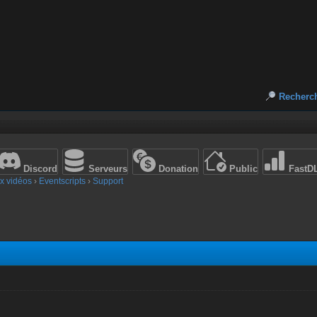
Recherc
Discord
Serveurs
Donation
Public
FastD
x vidéos
›
Eventscripts
›
Support