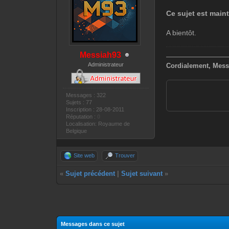
Ce sujet est main
A bientôt.
Messiah93
—————————
Administrateur
Cordialement, Mess
Messages : 322
Sujets : 77
Inscription : 28-08-2011
Réputation :
0
Localisation: Royaume de
Belgique
Site web
Trouver
«
Sujet précédent
|
Sujet suivant
»
Messages dans ce sujet