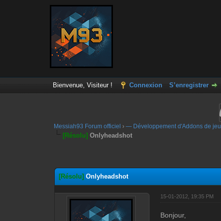
Bienvenue, Visiteur !
Connexion
S’enregistrer
Messiah93 Forum officiel
›
— Développement d'Addons de jeu
[Résolu]
Onlyheadshot
Moyenne : 0 (0 vote(s))
1
2
3
4
5
[Résolu]
Onlyheadshot
15-01-2012, 19:35 PM
Bonjour,