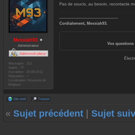
Pas de soucis, au besoin, recontacte mo
———————————————
Cordialement, Messiah93.
Messiah93
Vos questions 
Administrateur
Électr
Messages : 322
Sujets : 77
Inscription : 28-08-2011
Réputation :
0
Localisation: Royaume de
Belgique
Site web
Trouver
«
Sujet précédent
|
Sujet sui