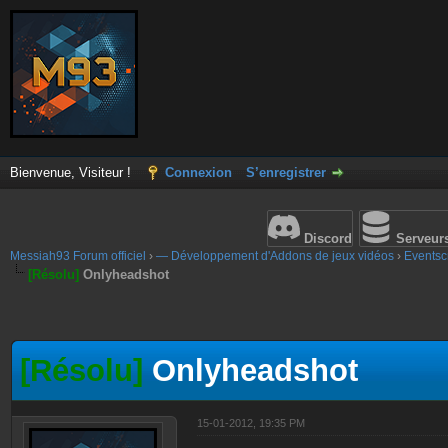
Bienvenue, Visiteur !
Connexion
S’enregistrer
Discord
Serveur
Messiah93 Forum officiel
›
— Développement d'Addons de jeux vidéos
›
Eventscr
[Résolu]
Onlyheadshot
[Résolu]
Onlyheadshot
15-01-2012, 19:35 PM