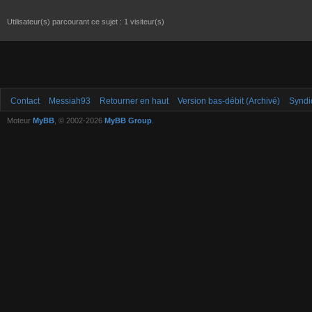
Utilisateur(s) parcourant ce sujet : 1 visiteur(s)
Contact
Messiah93
Retourner en haut
Version bas-débit (Archivé)
Syndi
Moteur
MyBB
, © 2002-2026
MyBB Group
.