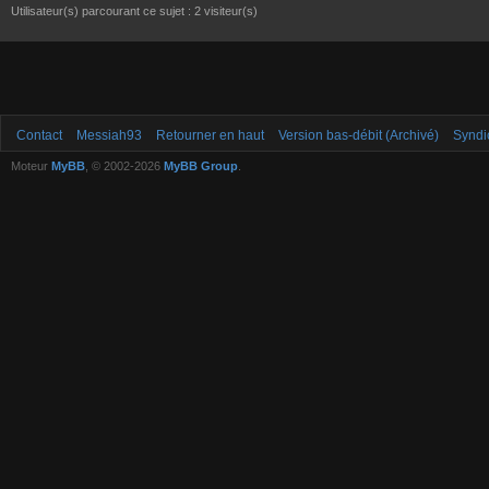
Utilisateur(s) parcourant ce sujet : 2 visiteur(s)
Contact
Messiah93
Retourner en haut
Version bas-débit (Archivé)
Syndi
Moteur
MyBB
, © 2002-2026
MyBB Group
.