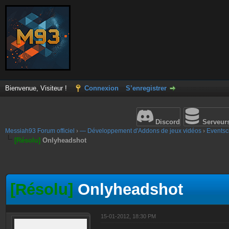
Bienvenue, Visiteur !
Connexion
S’enregistrer
Discord
Serveur
Messiah93 Forum officiel
›
— Développement d'Addons de jeux vidéos
›
Eventscr
[Résolu]
Onlyheadshot
[Résolu]
Onlyheadshot
15-01-2012, 18:30 PM