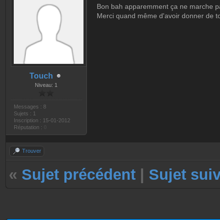
Bon bah apparemment ça ne marche pas
Merci quand même d'avoir donner de t
Touch
Niveau: 1
Messages : 8
Sujets : 1
Inscription : 15-01-2012
Réputation :
0
Trouver
«
Sujet précédent
|
Sujet sui