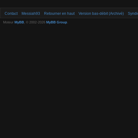
Contact
Messiah93
Retourner en haut
Version bas-débit (Archivé)
Syndi
Moteur
MyBB
, © 2002-2026
MyBB Group
.