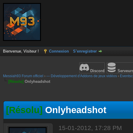
Bienvenue, Visiteur !
Connexion
S’enregistrer
Discord
Serveur
Messiah93 Forum officiel
›
— Développement d'Addons de jeux vidéos
›
Eventscr
[Résolu]
Onlyheadshot
[Résolu]
Onlyheadshot
15-01-2012, 17:28 PM