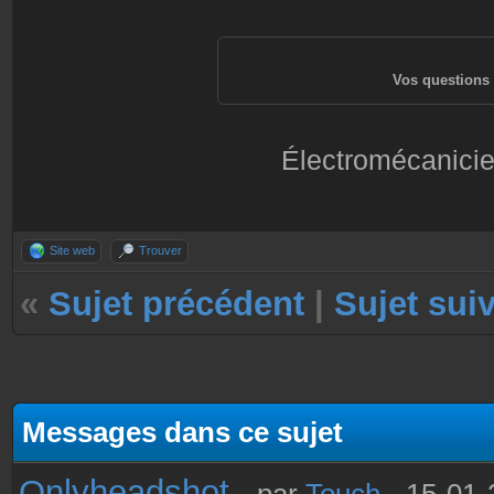
Vos questions 
Électromécanicie
Site web
Trouver
«
Sujet précédent
|
Sujet sui
Messages dans ce sujet
Onlyheadshot