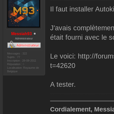
Il faut installer Auto
J'avais complètement
Messiah93
était fourni avec le sc
Administrateur
Messages : 322
Le voici: http://for
Sujets : 77
Inscription : 28-08-2011
t=42620
Réputation :
0
Localisation: Royaume de
Belgique
A tester.
——————————
Cordialement, Messi