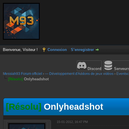
Bienvenue, Visiteur !
Connexion
S’enregistrer
Discord
Serveur
Messiah93 Forum officiel
›
— Développement d'Addons de jeux vidéos
›
Eventscr
[Résolu]
Onlyheadshot
[Résolu]
Onlyheadshot
15-01-2012, 16:47 PM