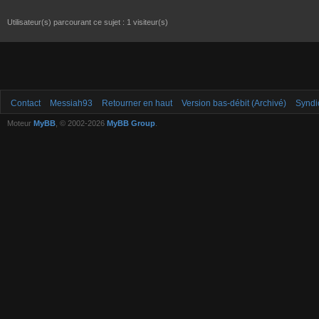
Utilisateur(s) parcourant ce sujet : 1 visiteur(s)
Contact
Messiah93
Retourner en haut
Version bas-débit (Archivé)
Syndi
Moteur
MyBB
, © 2002-2026
MyBB Group
.