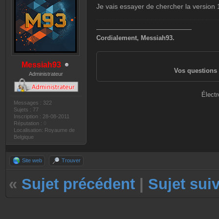
Je vais essayer de chercher la version 1
———————————————
Cordialement, Messiah93.
Messiah93
Vos questions 
Administrateur
Électr
Messages : 322
Sujets : 77
Inscription : 28-08-2011
Réputation :
0
Localisation: Royaume de
Belgique
Site web
Trouver
«
Sujet précédent
|
Sujet sui