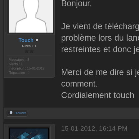
Bonjour,
Je vient de télécharg
problème lors du la
Touch
Niveau: 1
restreintes et donc je
Messages : 8
Sujets : 1
Inscription : 15-01-2012
Merci de me dire si j
Réputation :
0
comment.
Cordialement touch
Trouver
15-01-2012, 16:14 PM