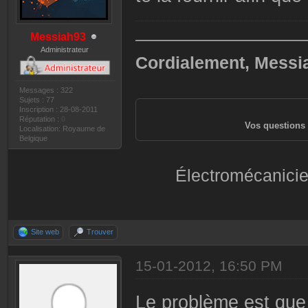
——————————
Messiah93
Administrateur
Cordialement, Messi
Messages : 322
Sujets : 77
Inscription : 28-08-2011
Réputation :
0
Vos questions 
Localisation: Royaume de
Belgique
Électromécanicie
Site web
Trouver
15-01-2012, 16:50 PM
Le problème est que j