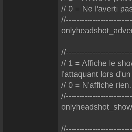
// 0 = Ne l'averti pa
//------------------------
onlyheadshot_adver
//------------------------
// 1 = Affiche le s
l'attaquant lors d'u
// 0 = N'affiche rien.
//------------------------
onlyheadshot_sho
//------------------------