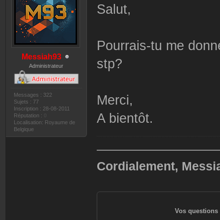
Salut,
Pourrais-tu me donner
Messiah93
stp?
Administrateur
Messages : 322
Merci,
Sujets : 77
Inscription : 28-08-2011
A bientôt.
Réputation :
0
Localisation: Royaume de
Belgique
——————————
Cordialement, Messi
Vos questions 