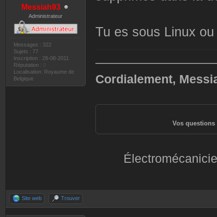
Messiah93
Administrateur
Tu es sous Linux o
Messages : 322
Sujets : 77
Inscription : 28-08-2011
——————————
Réputation :
0
Localisation: Royaume de
Cordialement, Messi
Belgique
Vos questions 
Électromécanicie
Site web
Trouver