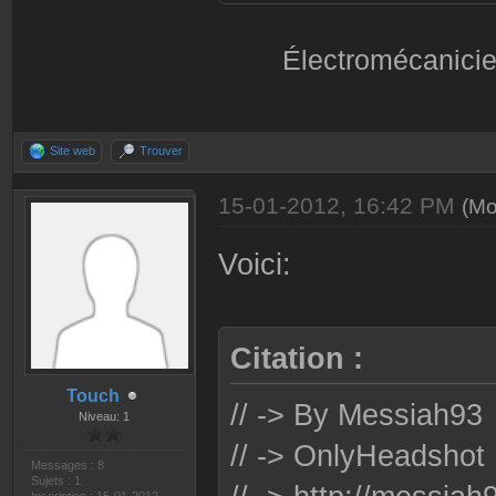
Électromécanicie
Site web
Trouver
15-01-2012, 16:42 PM
(Mo
Voici:
Citation :
Touch
// -> By Messiah93
Niveau: 1
// -> OnlyHeadshot
Messages : 8
Sujets : 1