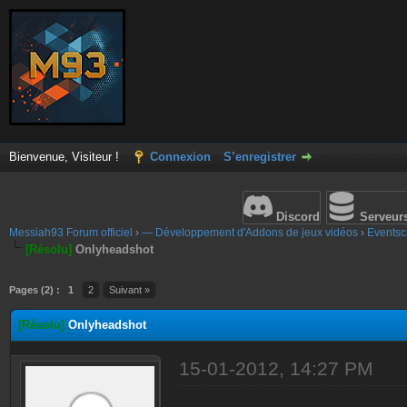
Bienvenue, Visiteur !
Connexion
S’enregistrer
Discord
Serveur
Messiah93 Forum officiel
›
— Développement d'Addons de jeux vidéos
›
Eventscr
[Résolu]
Onlyheadshot
Pages (2) :
1
2
Suivant »
[Résolu]
Onlyheadshot
15-01-2012, 14:27 PM