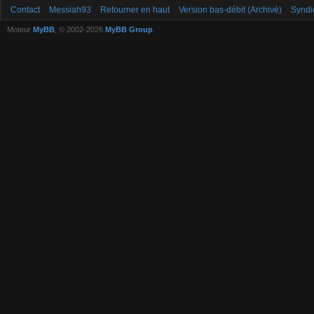
Contact
Messiah93
Retourner en haut
Version bas-débit (Archivé)
Syndi
Moteur
MyBB
, © 2002-2026
MyBB Group
.