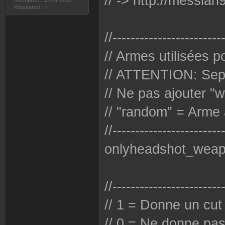
// -> http://messia
Inscription : 15-01-2012
Réputation :
0
//------------------------
// Armes utilisées p
// ATTENTION: Sepa
// Ne pas ajouter "
// "random" = Arme 
//------------------------
onlyheadshot_weap
//------------------------
// 1 = Donne un cut
// 0 = Ne donne pas