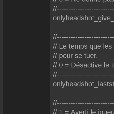
//------------------------
onlyheadshot_give_
//------------------------
// Le temps que les
// pour se tuer.
// 0 = Désactive le 
//------------------------
onlyheadshot_lasts
//------------------------
// 1 = Averti le joue