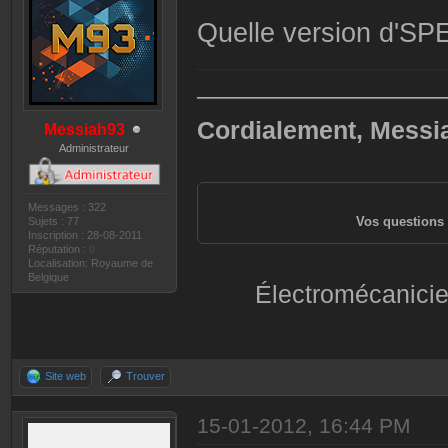
Quelle version d'SPE
——————————
Cordialement, Messi
Messiah93
Administrateur
Messages : 322
Vos questions 
Sujets : 77
Inscription : 28-08-2011
Réputation :
0
Localisation: Royaume de
Belgique
Électromécanicie
Site web
Trouver
15-01-2012, 16:44 PM