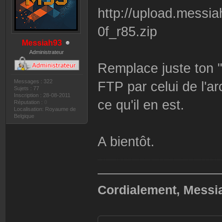
http://upload.mess
0f_r85.zip
Messiah93
Administrateur
Remplace juste ton 
Messages : 322
FTP par celui de l'ar
Sujets : 77
Inscription : 28-08-2011
ce qu'il en est.
Réputation :
0
Localisation: Royaume de
Belgique
A bientôt.
——————————
Cordialement, Messi