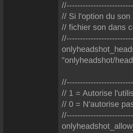
//------------------------
// Si l'option du son
// fichier son dans c
//------------------------
onlyheadshot_head
"onlyheadshot/head
//------------------------
// 1 = Autorise l'util
// 0 = N'autorise pas 
//------------------------
onlyheadshot_allow