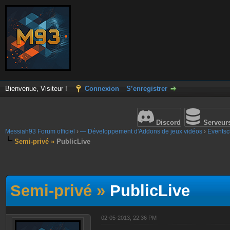
Bienvenue, Visiteur !
Connexion
S’enregistrer
Discord
Serveur
Messiah93 Forum officiel
›
— Développement d'Addons de jeux vidéos
›
Eventscr
Semi-privé »
PublicLive
Semi-privé »
PublicLive
02-05-2013, 22:36 PM