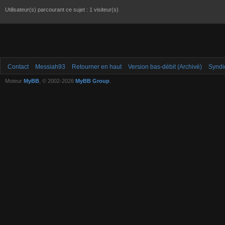
Utilisateur(s) parcourant ce sujet : 1 visiteur(s)
Contact
Messiah93
Retourner en haut
Version bas-débit (Archivé)
Syndi
Moteur
MyBB
, © 2002-2026
MyBB Group
.