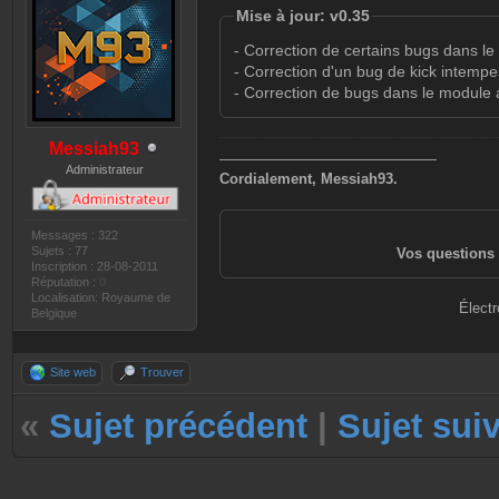
Mise à jour: v0.35
- Correction de certains bugs dans le
- Correction d'un bug de kick intempe
- Correction de bugs dans le module a
Messiah93
———————————————
Administrateur
Cordialement, Messiah93.
Messages : 322
Sujets : 77
Vos questions 
Inscription : 28-08-2011
Réputation :
0
Localisation: Royaume de
Électr
Belgique
Site web
Trouver
«
Sujet précédent
|
Sujet sui