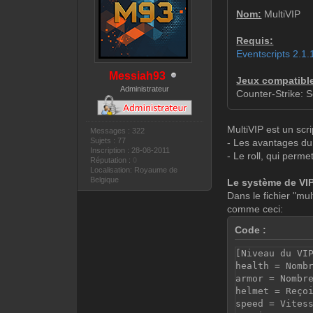
Nom:
MultiVIP
Requis:
Eventscripts 2.1.
Messiah93
Jeux compatibl
Administrateur
Counter-Strike: 
MultiVIP est un scr
Messages : 322
Sujets : 77
- Les avantages du
Inscription : 28-08-2011
- Le roll, qui perm
Réputation :
0
Localisation: Royaume de
Belgique
Le système de VI
Dans le fichier "mu
comme ceci:
Code :
[Niveau du VI
health = Nomb
armor = Nombr
helmet = Reço
speed = Vites