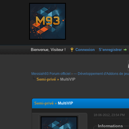
Bienvenue, Visiteur !
Connexion
S’enregistrer
Messiah93 Forum officiel
›
— Développement d'Addons de jeu
Semi-privé »
MultiVIP
Moyenne : 0 (0 vote(s))
1
2
3
4
5
Semi-privé »
MultiVIP
18-06-2012, 23:54 PM
Informations