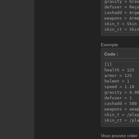
gravity = Gra
defuser = Reç
cashadd = Arg
weapons = Arm
skin_t = Skin
skin_ct = Ski
Exemple:
Code :
[1]
health = 125
armor = 125
helmet = 1
speed = 1.10
gravity = 0.9
defuser = 1
cashadd = 500
weapons = wea
skin_t = /pla
skin_ct = /pl
Vous pouvez créer a