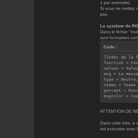
1 par exemple).
Si vous ne mettez 
pas.
Le système de R
Dans le fichier "mul
sont formatées co
Code :
[Index de la 
function = Fo
values = Vale
msg = Le mess
type = Neutre
teams = Teams
percent = Pou
msgcolor = Co
ATTENTION DE NE
Dans cette liste, à 
est exécutée avec 