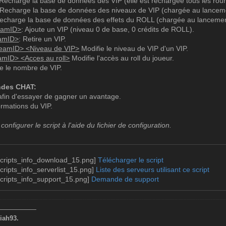
 Recharge la base de données des VIP (elle est rechargée tous les rou
nner de l'argent au joueur.
 Recharge la base de données des niveaux de VIP (chargée au lanceme
ent>
Recharge la base de données des effets du ROLL (chargée au lancemen
eamID>
: Ajoute un VIP (niveau 0 de base, 0 crédits de ROLL).
 Retirer de l'argent au joueur.
eamID>
: Retire un VIP.
ent>
teamID> <Niveau de VIP>
Modifie le niveau de VIP d'un VIP.
amID> <Acces au roll>
Modifie l'accès au roll du joueur.
e trembler l'écran du joueur.
he le nombre de VIP.
ssance> <temps>
 Camoufler le joueur avec un skin de l'équipe adverse.
ndes CHAT:
afin d'essayer de gagner un avantage.
ormations du VIP.
pêche le joueur d'être flashé durant la partie.
 configurer le script à l'aide du fichier de configuration.
 Ajouter de la gravité au joueur.
vité>
Télécharger le script
ve: Retirer de la gravité au joueur.
Liste des serveurs utilisant ce script
vité>
Demande de support
Fixer la vie du joueur.
>
——————
iah93.
ixer l'armure du joueur.