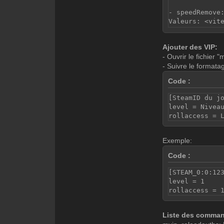
- speedRemove
Valeurs: <vit
- color: Modi
Ajouter des VIP:
Valeurs: <r> 
- Ouvrir le fichier "
- Suivre le formata
- viewAlpha: 
Valeurs: 1 <t
Code :
- fadeVolume:
[SteamID du j
Valeurs: <%> 
level = Nivea
rollaccess = 
- armorAdd: A
Valeurs: <arm
Exemple:
- armorRemove
Code :
Valeurs: <arm
[STEAM_0:0:12
- giveHelmet:
level = 1
Valeurs: 1
rollaccess = 
- give: Donne
Valeurs: <obj
Liste des comma