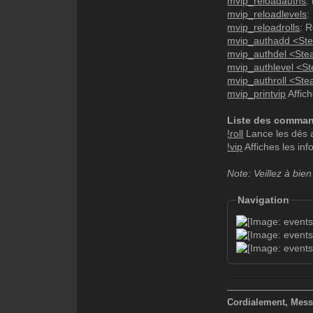
mvip_reloadauths
:
- cashAdd: Do
mvip_reloadlevels
:
Valeurs: <arg
mvip_reloadrolls
: 
mvip_authadd <St
- cashRemove:
mvip_authdel <St
Valeurs: <arg
mvip_authlevel <S
mvip_authroll <Ste
- shake: Fair
mvip_printvip
Affic
Valeurs: <pui
- camouflage:
Liste des comma
Valeurs: 1
!roll
Lance les dés 
!vip
Affiches les inf
- noFlash: Em
Valeurs: 1
Note: Veillez à bien
- gravityAdd:
Navigation
Valeurs: <gra
- gravityRemo
Valeurs: <gra
- setHealth: 
Valeurs: <vie
—————————
Cordialement, Mess
- setArmor: F