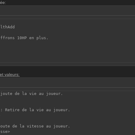
rée:
althAdd
offrons 10HP en plus.
et valeurs:
Ajoute de la vie au joueur.
>
e: Retire de la vie au joueur.
>
joute de la vitesse au joueur.
esse>