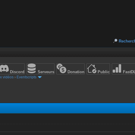
Recherc
Discord
Serveurs
Donation
Public
FastD
x vidéos
›
Eventscripts