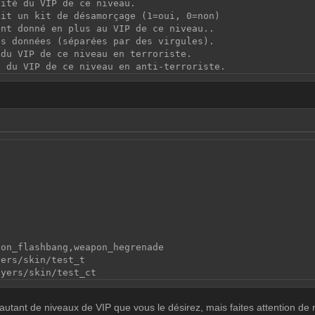
vité du VIP de ce niveau.
oit un kit de désamorçage (1=oui, 0=non)
ent donné en plus au VIP de ce niveau..
es données (séparées par des virgules).
 du VIP de ce niveau en terroriste.
n du VIP de ce niveau en anti-terroriste.
0
pon_flashbang,weapon_hegrenade
yers/skin/test_t
ayers/skin/test_ct
utant de niveaux de VIP que vous le désirez, mais faites attention de 