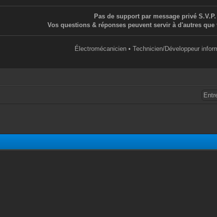
ure>
Pas de support par message privé S.V.P.
xer le cash du joueur.
Vos questions & réponses peuvent servir à d'autres que 
h>
ixer la vitesse du joueur.
Électromécanicien • Technicien/Développeur infor
esse>
 Fixer la gravity du joueur.
vité>
Rendre un joueur invincible.
ps en secondes, 0=infini]
M
M