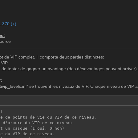
1.370 (+)
es:
Source
ipt de VIP complet. Il comporte deux parties distinctes:
 VIP.
et de tenter de gagner un avantage (des désavantages peuvent arriver)
P:
ltivip_levels.ini" se trouvent les niveaux de VIP. Chaque niveau de VIP à
P]
re de points de vie du VIP de ce niveau.
e d'armure du VIP de ce niveau.
it un casque (1=oui, 0=non)
se du VIP de ce niveau.