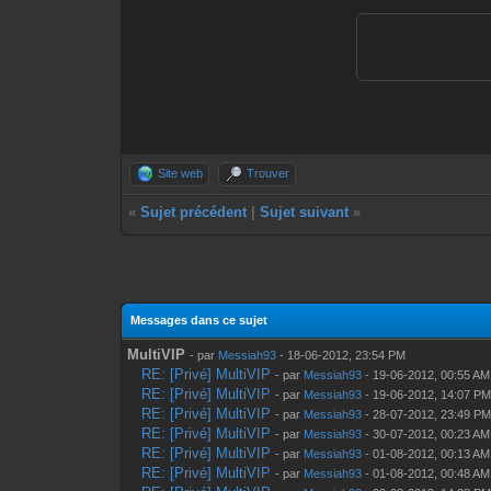
Valeurs: <arm
- setCash: Fi
Valeurs: <cas
- setSpeed: F
Valeurs: <vit
- setGravity:
Site web
Trouver
Valeurs: <gra
«
Sujet précédent
|
Sujet suivant
»
- godPlayer: 
Valeurs: [tem
Messages dans ce sujet
MultiVIP
- par
Messiah93
- 18-06-2012, 23:54 PM
RE: [Privé] MultiVIP
- par
Messiah93
- 19-06-2012, 00:55 AM
RE: [Privé] MultiVIP
- par
Messiah93
- 19-06-2012, 14:07 P
RE: [Privé] MultiVIP
- par
Messiah93
- 28-07-2012, 23:49 P
RE: [Privé] MultiVIP
- par
Messiah93
- 30-07-2012, 00:23 AM
RE: [Privé] MultiVIP
- par
Messiah93
- 01-08-2012, 00:13 AM
RE: [Privé] MultiVIP
- par
Messiah93
- 01-08-2012, 00:48 AM