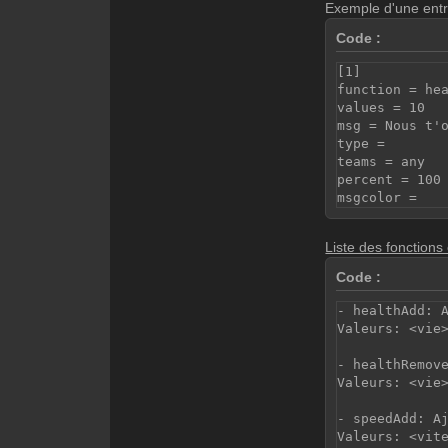
Exemple d'une ent
Code :
[1]
function = he
values = 10
msg = Nous t'
type =
teams = any
percent = 100
msgcolor =
Liste des fonctions 
Code :
- healthAdd: 
Valeurs: <vie
- healthRemov
Valeurs: <vie
- speedAdd: A
Valeurs: <vit