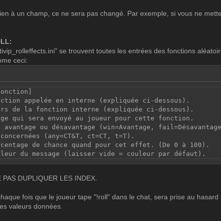
rien à un champ, ce ne sera pas changé. Par exemple, si vous ne mettez
OLL:
tivip_rolleffects.ini" se trouvent toutes les entrées des fonctions aléato
mme ceci:
fonction]
nction appelée en interne (expliquée ci-dessous).
urs de la fonction interne (expliquée ci-dessous).
age qui sera envoyé au joueur pour cette fonction.
, avantage ou désavantage (win=Avantage, fail=Désavantag
 concernées (any=CT&T, ct=CT, t=T).
rcentage de chance quand pour cet effet. (De 0 à 100).
uleur du message (laisser vide = couleur par défaut).
 PAS DUPLIQUER LES INDEX.
chaque fois que le joueur tape "!roll" dans le chat, sera prise au hasard
les valeurs données.