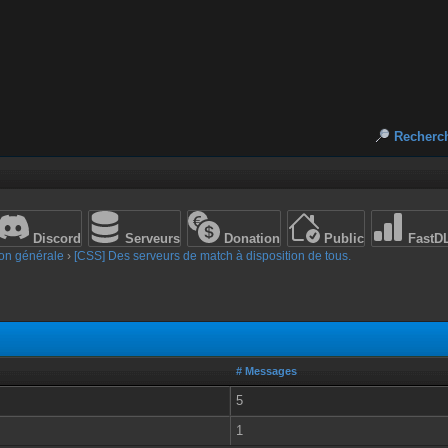
Recherc
Discord
Serveurs
Donation
Public
FastD
on générale
›
[CSS] Des serveurs de match à disposition de tous.
# Messages
5
1