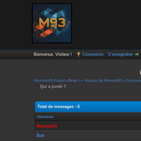
Bienvenue, Visiteur !
Connexion
S’enregistrer
Messiah93 Forum officiel
›
— Bureau de Messiah93
›
Discussi
Qui a posté ?
Total de messages : 6
Utilisateur
Messiah93
Bob