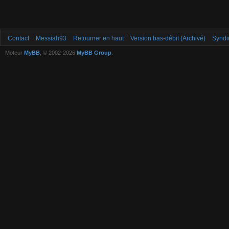
Contact
Messiah93
Retourner en haut
Version bas-débit (Archivé)
Syndi
Moteur
MyBB
, © 2002-2026
MyBB Group
.