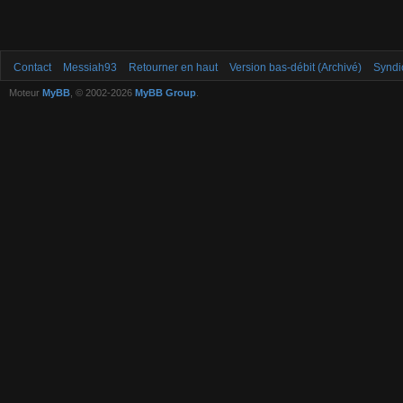
Contact
Messiah93
Retourner en haut
Version bas-débit (Archivé)
Syndi
Moteur
MyBB
, © 2002-2026
MyBB Group
.