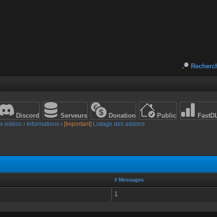
Recherc
Discord
Serveurs
Donation
Public
FastD
x vidéos
›
Informations
›
[Important]
Listage des addons
# Messages
1