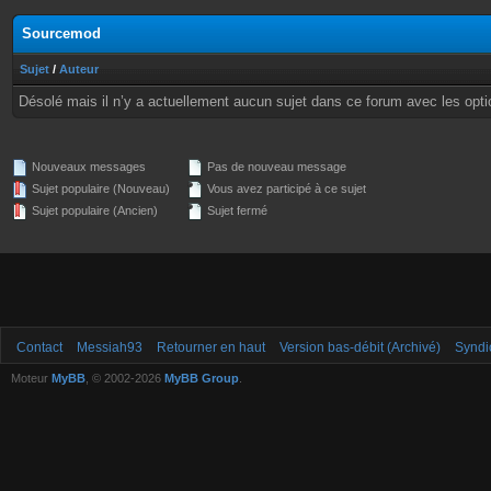
Sourcemod
Sujet
/
Auteur
Désolé mais il n’y a actuellement aucun sujet dans ce forum avec les opti
Nouveaux messages
Pas de nouveau message
Sujet populaire (Nouveau)
Vous avez participé à ce sujet
Sujet populaire (Ancien)
Sujet fermé
Contact
Messiah93
Retourner en haut
Version bas-débit (Archivé)
Syndi
Moteur
MyBB
, © 2002-2026
MyBB Group
.