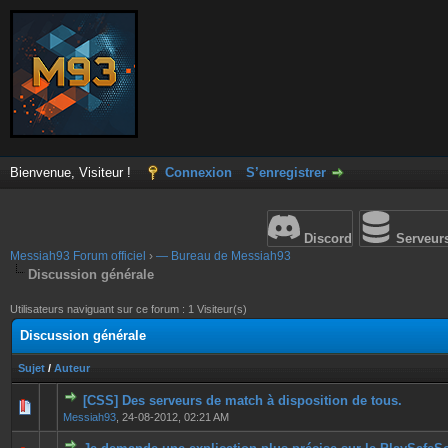
Bienvenue, Visiteur !
Connexion
S’enregistrer
Discord
Serveur
Messiah93 Forum officiel
›
— Bureau de Messiah93
Discussion générale
Utilisateurs naviguant sur ce forum : 1 Visiteur(s)
Discussion générale
Sujet
/
Auteur
[CSS] Des serveurs de match à disposition de tous.
0 Votes - 0 sur 5 en moyenne
1
2
3
4
5
Messiah93
,
24-08-2012, 02:21 AM