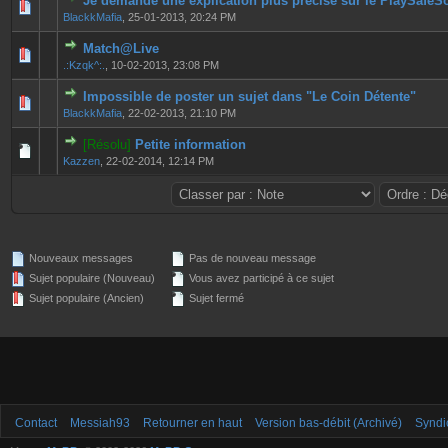
Je demande une explication plus précise sur le PlaySafeS
0 Votes - 0 sur 5 en moyenne
1
2
3
4
5
BlackkMafia
,
25-01-2013, 20:24 PM
Match@Live
0 Votes - 0 sur 5 en moyenne
1
2
3
4
5
.:Kzqk^:.
,
10-02-2013, 23:08 PM
Impossible de poster un sujet dans "Le Coin Détente"
0 Votes - 0 sur 5 en moyenne
1
2
3
4
5
BlackkMafia
,
22-02-2013, 21:10 PM
[Résolu]
Petite information
0 Votes - 0 sur 5 en moyenne
1
2
3
4
5
Kazzen
,
22-02-2014, 12:14 PM
Nouveaux messages
Pas de nouveau message
Sujet populaire (Nouveau)
Vous avez participé à ce sujet
Sujet populaire (Ancien)
Sujet fermé
Contact
Messiah93
Retourner en haut
Version bas-débit (Archivé)
Syndi